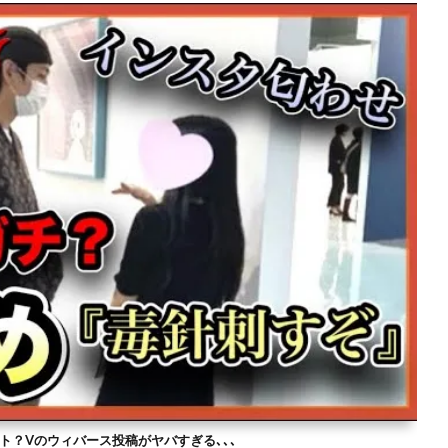
ト？Vのウィバース投稿がヤバすぎる､､､