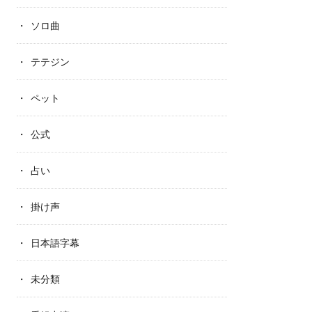
ソロ曲
テテジン
ペット
公式
占い
掛け声
日本語字幕
未分類