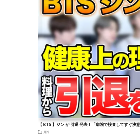
【 BTS 】ジン が 引退 発表！「病院で検査してすぐ決
JIN