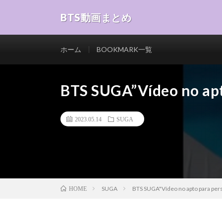
BTS動画まとめ
ホーム
BOOKMARK一覧
BTS SUGA”Vídeo no apt
2023.05.14
SUGA
SUGA
BTS SUGA"Vídeo no apto para per
HOME