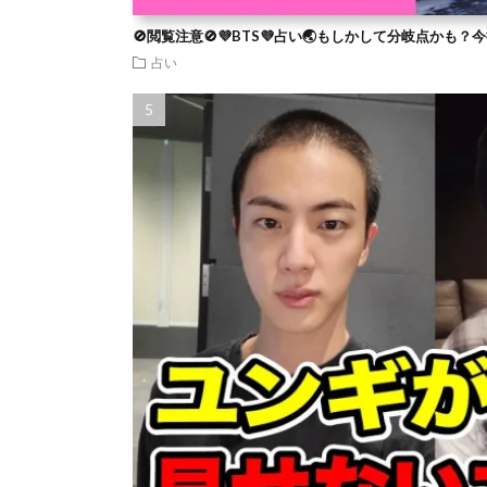
🚫閲覧注意🚫💜BTS💜占い🌏もしかして分岐点かも
占い