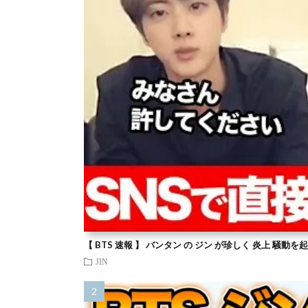
【 BTS 速報 】 バンタン の ジン が珍しく 炎上 騒動
JIN