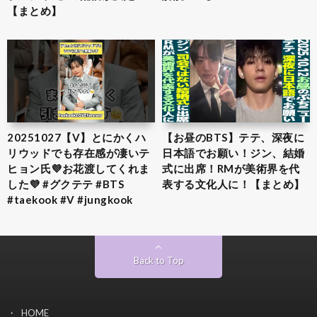
【まとめ】
20251027【V】とにかくハ
【お昼のBTS】テテ、深夜に
リウッドでも存在感が凄いテ
日本語でお願い！ジン、結婚
ヒョン氏💜お花渡してくれま
式に出席！RMが美術界を代
した💜 #グクテテ #BTS
表する文化人に！【まとめ】
#taekook #V #jungkook
Back to Top
HOME