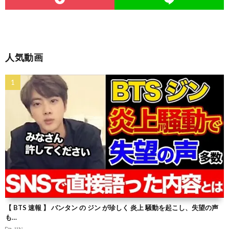
人気動画
【 BTS 速報 】 バンタン の ジン が珍しく 炎上 騒動を起こし、失望の声
も…