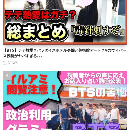
【BTS】テテ熱愛？パラダイスホテル令嬢と美術館デート？Vのウィバー
ス投稿がヤバすぎる､､､
NEWS