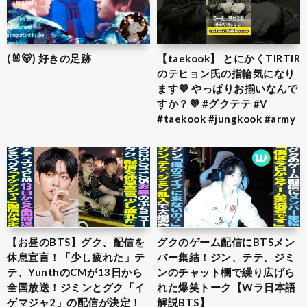
(🐰🐻) 好きの足跡
【taekook】 とにかくTIRTIR
のテヒョン氏の指輪気になり
ます💜 やっぱりお揃いなんで
すか？💜 #グクテテ #V
#taekook #jungkook #army
【お昼のBTS】グク、配信を
グクのゲーム配信にBTSメン
休息宣言！「少し疲れた」テ
バー集結！ジン、テテ、ジミ
テ、YunthのCMが13日から
ンのチャット欄で繰り広げら
全国放送！ジミンとグク「イ
れた爆笑トーク【Wラ日本語
ゲマジャ2」の配信が決定！
解説BTS】