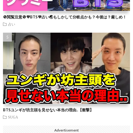
🚫閲覧注意🚫💜BTS💜占い🌏もしかして分岐点かも？今後は？厳しめ！
占い
BTSユンギが坊主頭を見せない本当の理由..【衝撃】
SUGA
Advertisement