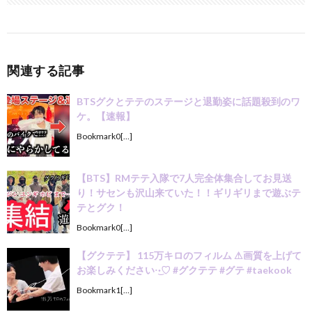
関連する記事
BTSグクとテテのステージと退勤姿に話題殺到のワ
ケ。【速報】
Bookmark0[…]
【BTS】RMテテ入隊で7人完全体集合してお見送
り！サセンも沢山来ていた！！ギリギリまで遊ぶテ
テとグク！
Bookmark0[…]
【グクテテ】 115万キロのフィルム ⚠画質を上げて
お楽しみください·͜·♡ #グクテテ #グテ #taekook
Bookmark1[…]