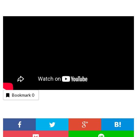
Bookmark
0