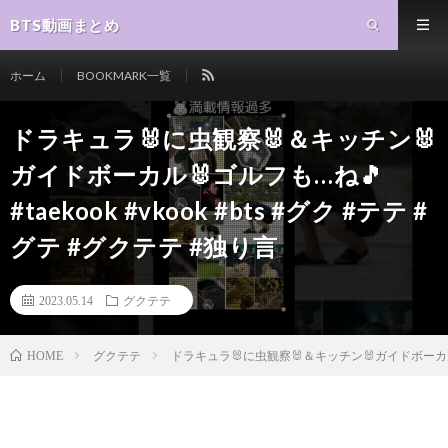
BTS動画まとめ
ホーム
BOOKMARK一覧
ドラキュラ🐰に虫観察🐰＆キッチン🐰
ガイドボーカル🐰ゴルフも…ね🎵
#taekook #vkook #bts #グク #テテ #
グテ #グクテテ #独り言
2023.05.14
グクテテ
グクテテ
ドラキュラ🐰に虫観察🐰＆キッチン🐰ガイドボーカル🐰ゴルフ
HOME