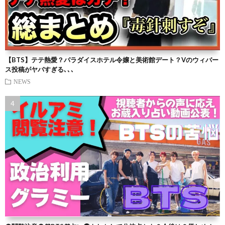
【BTS】テテ熱愛？パラダイスホテル令嬢と美術館デート？Vのウィバー
ス投稿がヤバすぎる､､､
NEWS