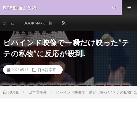
BTS動画まとめ
ホーム
BOOKMARK一覧
ビハインド映像で一瞬だけ映った”テ
テの私物”に反応が殺到..
2023.05.15
日本語字幕
日本語字幕
ビハインド映像で一瞬だけ映った”テテの私物”に反
HOME