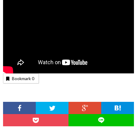
Bookmark
0