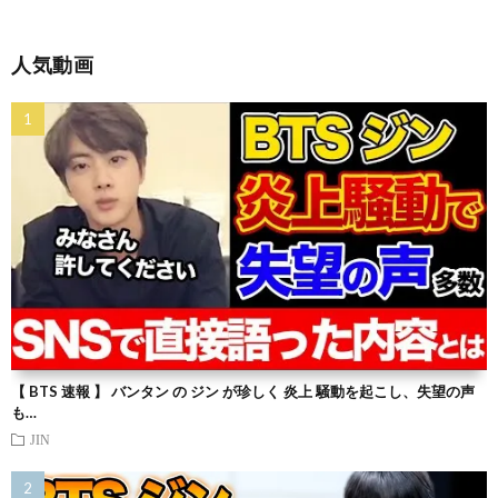
人気動画
【 BTS 速報 】 バンタン の ジン が珍しく 炎上 騒動を起こし、失望の声
も…
JIN