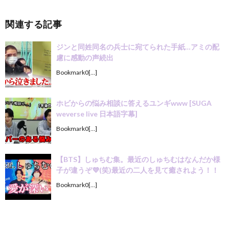
関連する記事
ジンと同姓同名の兵士に宛てられた手紙…アミの配
慮に感動の声続出
Bookmark0[…]
ホビからの悩み相談に答えるユンギwww [SUGA
weverse live 日本語字幕]
Bookmark0[…]
【BTS】しゅちむ集。最近のしゅちむはなんだか様
子が違うぞ💜(笑)最近の二人を見て癒されよう！！
Bookmark0[…]