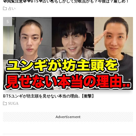
🚫閲覧注意🚫💜BTS💜占い🌏もしかして分岐点かも？今後は？厳しめ！
占い
BTSユンギが坊主頭を見せない本当の理由..【衝撃】
SUGA
Advertisement