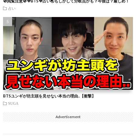
🚫閲覧注意🚫💜BTS💜占い🌏もしかして分岐点かも？今後は？厳しめ！
占い
BTSユンギが坊主頭を見せない本当の理由..【衝撃】
SUGA
Advertisement