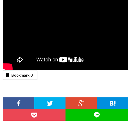
Bookmark
0