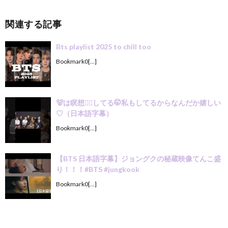
関連する記事
Bts playlist 2025 to chill too
Bookmark0[…]
🐻は瞑想🧘‍♀️してる🤭私もしてるからなんだか嬉しい
♡（日本語字幕）
Bookmark0[…]
【BTS 日本語字幕】ジョングクの秘蔵映像てんこ盛
り！！！#BTS #jungkook
Bookmark0[…]