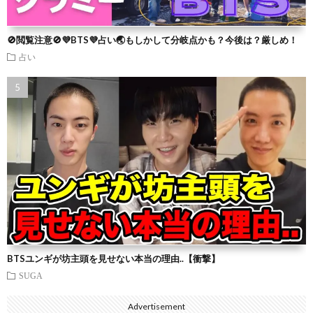
🚫閲覧注意🚫💜BTS💜占い🌏もしかして分岐点かも？今後は？厳しめ！
占い
BTSユンギが坊主頭を見せない本当の理由..【衝撃】
SUGA
Advertisement