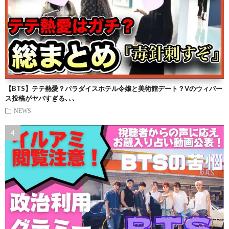
【BTS】テテ熱愛？パラダイスホテル令嬢と美術館デート？Vのウィバー
ス投稿がヤバすぎる､､､
NEWS