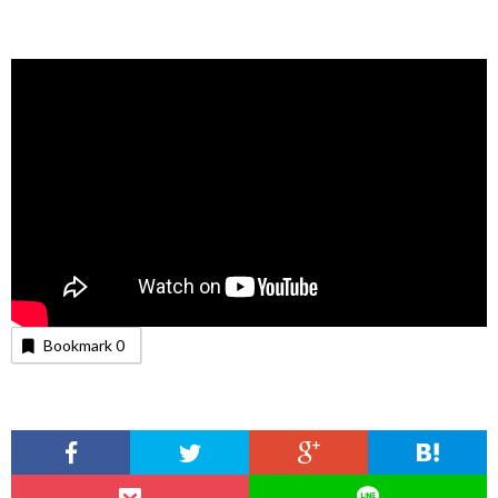
Bookmark
0