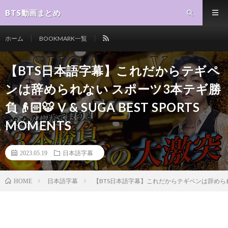
BTS動画まとめ
ホーム
BOOKMARK一覧
【BTS日本語字幕】これだからテギペ
ンは辞められない スポーツ3本テギ勝
負👴🏻🐯 V & SUGA BEST SPORTS
MOMENTS
2023.05.19
日本語字幕
日本語字幕
【BTS日本語字幕】これだからテギペンは辞められない スポ
HOME