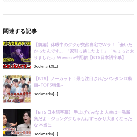
関連する記事
【前編】休暇中のグクが突然自宅でWラ！「会いた
かったんです..」「家引っ越したよ！」「ちょっと太
りました..」Weverse生配信【BTS日本語字幕】
Bookmark0[…]
【BTS】ノーカット！最も注目されたバンタン🍞動
画~TOP5特集~
Bookmark0[…]
【BTS 日本語字幕】 手上げてみなよ 人生は一発勝
負だよ – ジョングクちゃんはすっかり大きくなった
な 本当に
Bookmark0[…]