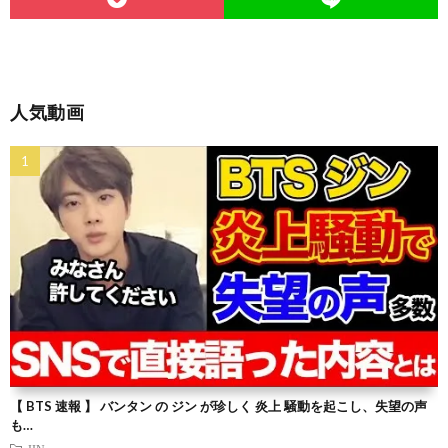
人気動画
【 BTS 速報 】 バンタン の ジン が珍しく 炎上 騒動を起こし、失望の声
も…