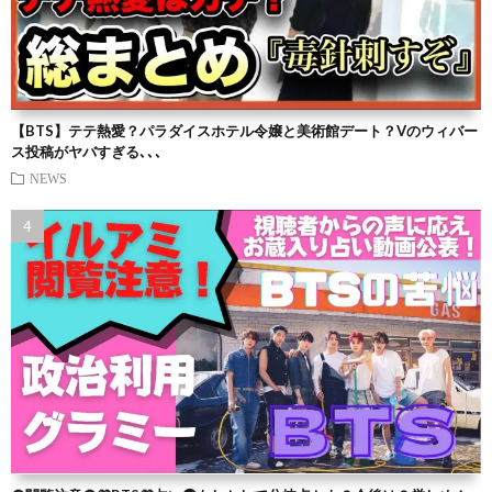
【BTS】テテ熱愛？パラダイスホテル令嬢と美術館デート？Vのウィバー
ス投稿がヤバすぎる､､､
NEWS