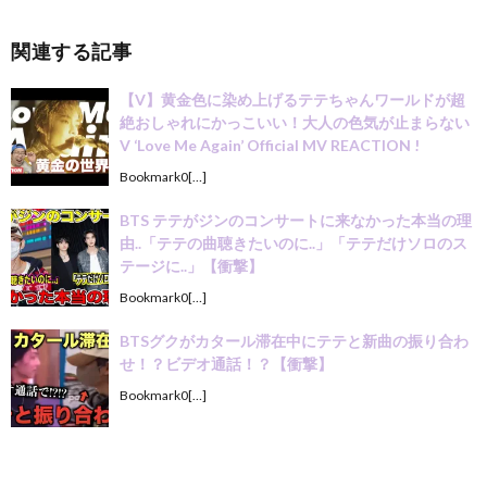
関連する記事
【V】黄金色に染め上げるテテちゃんワールドが超
絶おしゃれにかっこいい！大人の色気が止まらない
V ‘Love Me Again’ Official MV REACTION !
Bookmark0[…]
BTS テテがジンのコンサートに来なかった本当の理
由..「テテの曲聴きたいのに..」「テテだけソロのス
テージに..」【衝撃】
Bookmark0[…]
BTSグクがカタール滞在中にテテと新曲の振り合わ
せ！？ビデオ通話！？【衝撃】
Bookmark0[…]