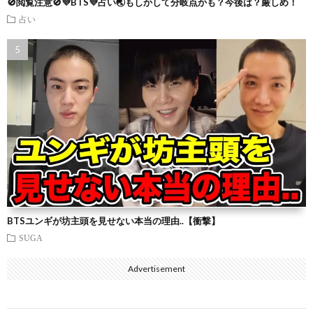
🚫閲覧注意🚫💜BTS💜占い🌏もしかして分岐点かも？今後は？厳しめ！
占い
BTSユンギが坊主頭を見せない本当の理由..【衝撃】
SUGA
Advertisement