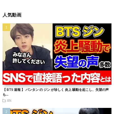
人気動画
【 BTS 速報 】 バンタン の ジン が珍しく 炎上 騒動を起こし、失望の声
も…
JIN