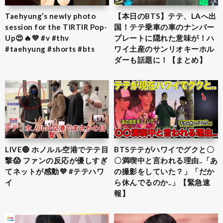
Taehyung’s newly photo
【本日のBTS】テテ、LAへ出
session for the TIRTIR Pop-
国！テテ乗車の車のナンバー
Up😍🔥💜 #v #thv
プレートに隠れた意味が！ハ
#taehyung #shorts #bts
ワイ土産のサンリオキーホル
ダーも話題に！【まとめ】
LIVE🔴 ホノルル空港でテテ目
BTSテテがハワイでグクと〇
撃😱 ファンの反応が優しすぎ
〇満喫中と言われる理由..「あ
てネットが感動💜 #テテハワ
の撮影をしていた？」「だか
イ
ら休んでるのか..」【緊急速
報】