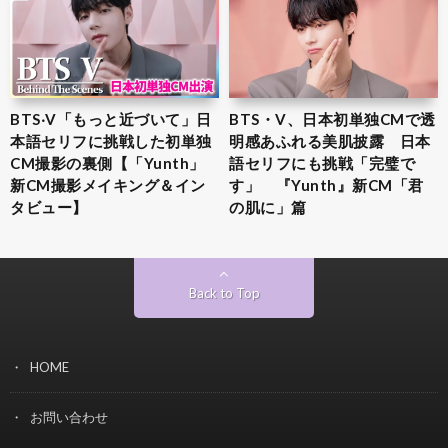
BTS‧V「もっと近づいて」日
BTS・V、日本初単独CMで透
本語セリフに挑戦した初単独
明感あふれる美肌披露 日本
CM撮影の裏側【「Yunth」
語セリフにも挑戦「完璧で
新CM撮影メイキング＆イン
す」 『Yunth』新CM「君
タビュー】
の肌に」篇
Back to Top
HOME
お問い合わせ