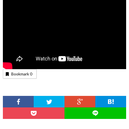
Bookmark
0