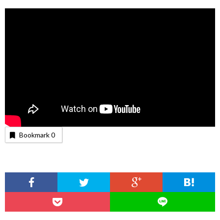
Bookmark
0