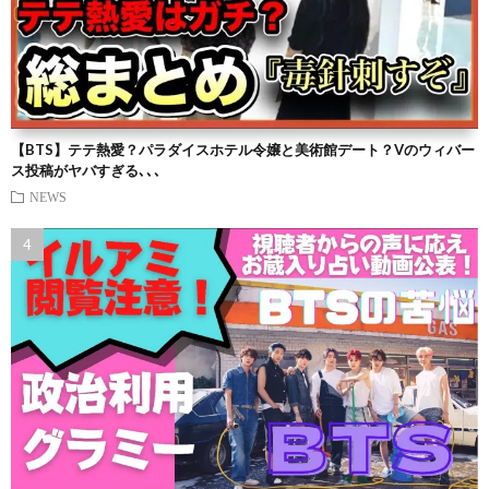
【BTS】テテ熱愛？パラダイスホテル令嬢と美術館デート？Vのウィバー
ス投稿がヤバすぎる､､､
NEWS