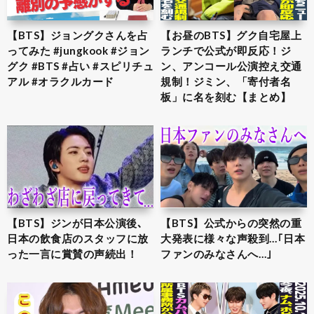
【BTS】ジョングクさんを占
【お昼のBTS】グク自宅屋上
ってみた #jungkook #ジョン
ランチで公式が即反応！ジ
グク #BTS #占い #スピリチュ
ン、アンコール公演控え交通
アル #オラクルカード
規制！ジミン、「寄付者名
板」に名を刻む【まとめ】
【BTS】ジンが日本公演後､
【BTS】公式からの突然の重
日本の飲食店のスタッフに放
大発表に様々な声殺到…｢日本
った一言に賞賛の声続出！
ファンのみなさんへ…｣