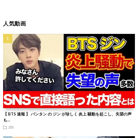
人気動画
【 BTS 速報 】 バンタン の ジン が珍しく 炎上 騒動を起こし、失望の声
も…
JIN