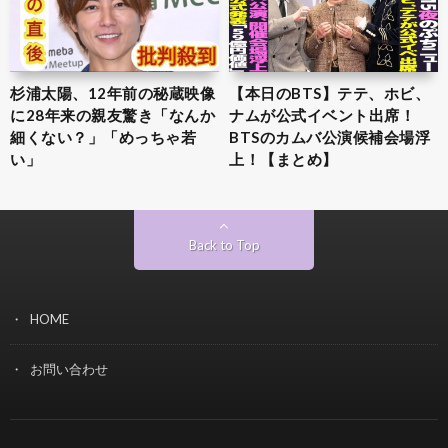
杉浦太陽、12年前の秘蔵映像
【本日のBTS】テテ、ホビ、
に28年来の親友驚き「なんか
ナムが公式イベント出席！
細くない？」「めっちゃ若
BTSのカムバ公演候補会場浮
い」
上！【まとめ】
Back to Top
HOME
お問い合わせ