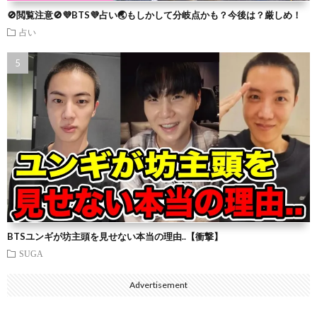
🚫閲覧注意🚫💜BTS💜占い🌏もしかして分岐点かも？今後は？厳しめ！
占い
BTSユンギが坊主頭を見せない本当の理由..【衝撃】
SUGA
Advertisement