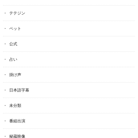
テテジン
ペット
公式
占い
掛け声
日本語字幕
未分類
番組出演
秘蔵映像