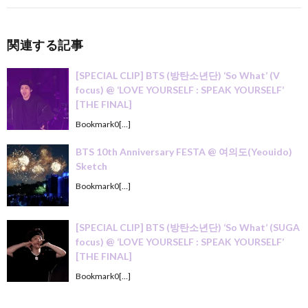
関連する記事
[SPECIAL CLIP] BTS (방탄소년단) ‘So What’ (V
focus) @ ‘LOVE YOURSELF : SPEAK YOURSELF’
[THE FINAL]
Bookmark0[…]
BTS 10th Anniversary FESTA @ 여의도(Yeouido)
Sketch
Bookmark0[…]
[SPECIAL CLIP] BTS (방탄소년단) ‘So What’ (SUGA
focus) @ ‘LOVE YOURSELF : SPEAK YOURSELF’
[THE FINAL]
Bookmark0[…]