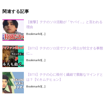
関連する記事
【衝撃】テテのソロ活動が「ヤバイ…」と言われる
理由
Bookmark0[…]
【BTS】テテのソロ活でファン同士が対立する事態
に..。
Bookmark0[…]
【BTS】テテの心に根付く繊細で素敵なマインドと
は？【V,キムテヒョン】
Bookmark0[…]