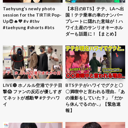
Taehyung’s newly photo
【本日のBTS】テテ、LAへ出
session for the TIRTIR Pop-
国！テテ乗車の車のナンバー
Up😍🔥💜 #v #thv
プレートに隠れた意味が！ハ
#taehyung #shorts #bts
ワイ土産のサンリオキーホル
ダーも話題に！【まとめ】
LIVE🔴 ホノルル空港でテテ目
BTSテテがハワイでグクと〇
撃😱 ファンの反応が優しすぎ
〇満喫中と言われる理由..「あ
てネットが感動💜 #テテハワ
の撮影をしていた？」「だか
イ
ら休んでるのか..」【緊急速
報】