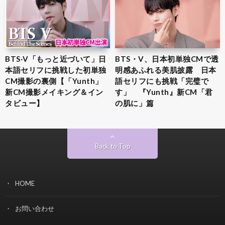
BTS‧V「もっと近づいて」日
BTS・V、日本初単独CMで透
本語セリフに挑戦した初単独
明感あふれる美肌披露 日本
CM撮影の裏側【「Yunth」
語セリフにも挑戦「完璧で
新CM撮影メイキング＆イン
す」 『Yunth』新CM「君
タビュー】
の肌に」篇
Back to Top
HOME
お問い合わせ