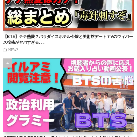
【BTS】テテ熱愛？パラダイスホテル令嬢と美術館デート？Vのウィバー
ス投稿がヤバすぎる､､､
NEWS