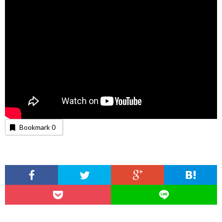
Bookmark
0