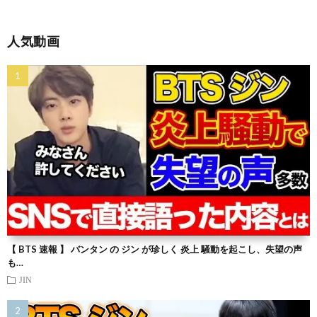
人気動画
【 BTS 速報 】 バンタン の ジン が珍しく 炎上 騒動を起こし、失望の声
も…
JIN