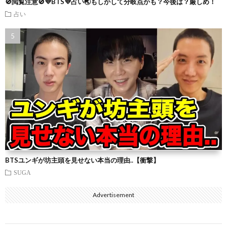
🚫閲覧注意🚫💜BTS💜占い🌏もしかして分岐点かも？今後は？厳しめ！
占い
BTSユンギが坊主頭を見せない本当の理由..【衝撃】
SUGA
Advertisement