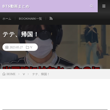
BTS動画まとめ
ホーム
BOOKMARK一覧
テテ、帰国！
2023.05.27
V
V
テテ、帰国！
HOME