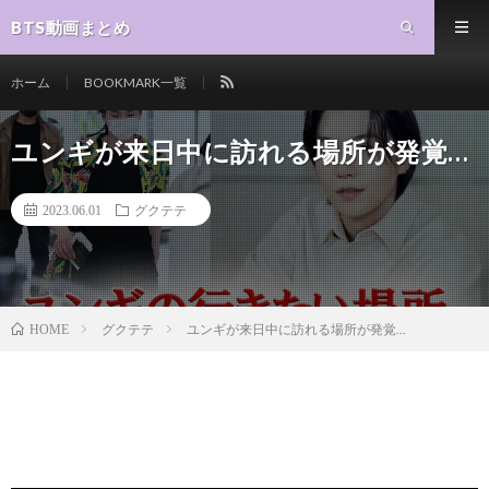
BTS動画まとめ
ホーム
BOOKMARK一覧
ユンギが来日中に訪れる場所が発覚…
2023.06.01
グクテテ
グクテテ
ユンギが来日中に訪れる場所が発覚...
HOME