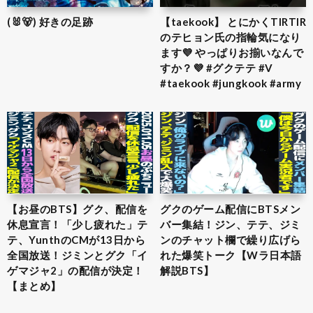
(🐰🐻) 好きの足跡
【taekook】 とにかくTIRTIR
のテヒョン氏の指輪気になり
ます💜 やっぱりお揃いなんで
すか？💜 #グクテテ #V
#taekook #jungkook #army
【お昼のBTS】グク、配信を
グクのゲーム配信にBTSメン
休息宣言！「少し疲れた」テ
バー集結！ジン、テテ、ジミ
テ、YunthのCMが13日から
ンのチャット欄で繰り広げら
全国放送！ジミンとグク「イ
れた爆笑トーク【Wラ日本語
ゲマジャ2」の配信が決定！
解説BTS】
【まとめ】