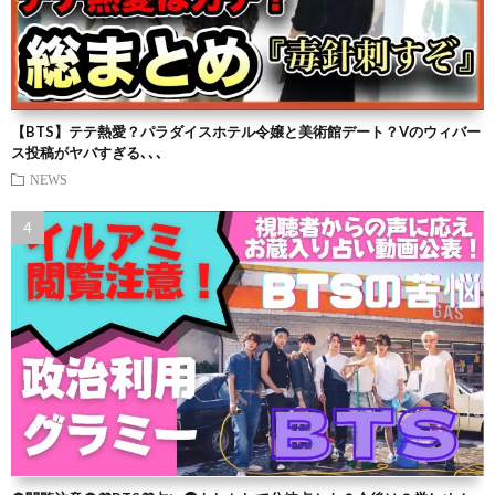
【BTS】テテ熱愛？パラダイスホテル令嬢と美術館デート？Vのウィバー
ス投稿がヤバすぎる､､､
NEWS