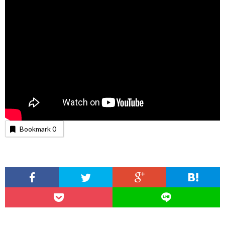
Bookmark
0