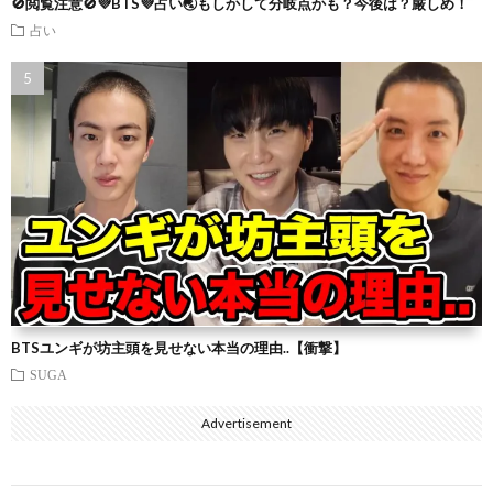
🚫閲覧注意🚫💜BTS💜占い🌏もしかして分岐点かも？今後は？厳しめ！
占い
BTSユンギが坊主頭を見せない本当の理由..【衝撃】
SUGA
Advertisement