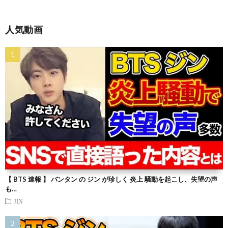
人気動画
【 BTS 速報 】 バンタン の ジン が珍しく 炎上 騒動を起こし、失望の声
も…
JIN