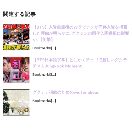
関連する記事
【BTS】入隊前最後のWラでテテが同伴入隊を拒否
した理由が明らかに..グクミンの同伴入隊選択に影響
か..【衝撃】
Bookmark0[…]
【BTS日本語字幕】とにかくチェゴで麗しいグクテ
テ V & Jungkook Moment
Bookmark0[…]
グクテテ補給のためのwinter ahead
Bookmark0[…]