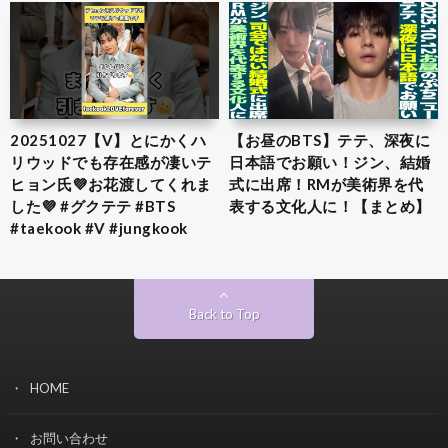
20251027【V】とにかくハ
【お昼のBTS】テテ、深夜に
リウッドでも存在感が凄いテ
日本語でお願い！ジン、結婚
ヒョン氏💜お花渡してくれま
式に出席！RMが美術界を代
した💜 #グクテテ #BTS
表する文化人に！【まとめ】
#taekook #V #jungkook
Back to Top
HOME
お問い合わせ