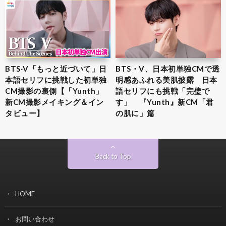
BTS‧V「もっと近づいて」日
BTS・V、日本初単独CMで透
本語セリフに挑戦した初単独
明感あふれる美肌披露 日本
CM撮影の裏側【「Yunth」
語セリフにも挑戦「完璧で
新CM撮影メイキング＆イン
す」 『Yunth』新CM「君
タビュー】
の肌に」篇
Back to Top
HOME
お問い合わせ