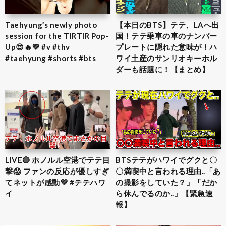
Taehyung’s newly photo
【本日のBTS】テテ、LAへ出
session for the TIRTIR Pop-
国！テテ乗車の車のナンバー
Up😍🔥💜 #v #thv
プレートに隠れた意味が！ハ
#taehyung #shorts #bts
ワイ土産のサンリオキーホル
ダーも話題に！【まとめ】
LIVE🔴 ホノルル空港でテテ目
BTSテテがハワイでグクと〇
撃😱 ファンの反応が優しすぎ
〇満喫中と言われる理由..「あ
てネットが感動💜 #テテハワ
の撮影をしていた？」「だか
イ
ら休んでるのか..」【緊急速
報】