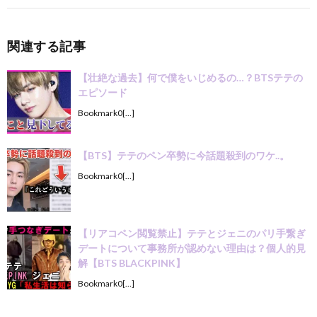
関連する記事
【壮絶な過去】何で僕をいじめるの…？BTSテテの
エピソード
Bookmark0[…]
【BTS】テテのペン卒勢に今話題殺到のワケ..。
Bookmark0[…]
【リアコペン閲覧禁止】テテとジェニのパリ手繋ぎ
デートについて事務所が認めない理由は？個人的見
解【BTS BLACKPINK】
Bookmark0[…]