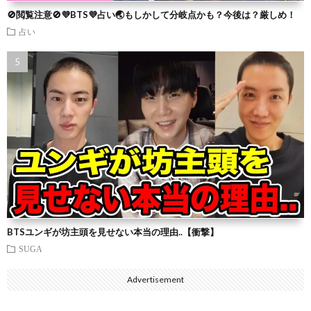
🚫閲覧注意🚫💜BTS💜占い🌏もしかして分岐点かも？今後は？厳しめ！
占い
BTSユンギが坊主頭を見せない本当の理由..【衝撃】
SUGA
Advertisement