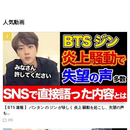
人気動画
【 BTS 速報 】 バンタン の ジン が珍しく 炎上 騒動を起こし、失望の声
も…
JIN