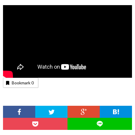
Bookmark
0