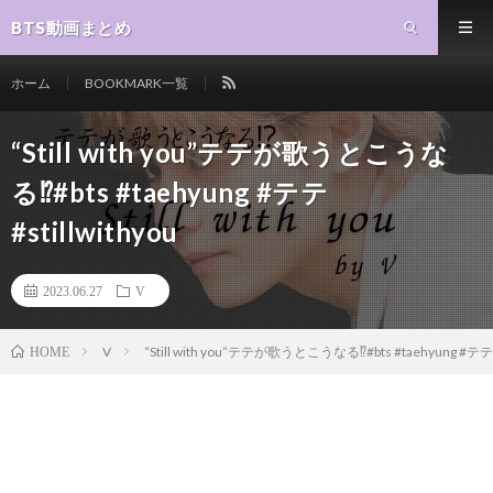
BTS動画まとめ
ホーム
BOOKMARK一覧
“Still with you”テテが歌うとこうな
る⁉️#bts #taehyung #テテ
#stillwithyou
2023.06.27
V
V
“Still with you”テテが歌うとこうなる⁉️#bts #taehyung #テテ #s
HOME