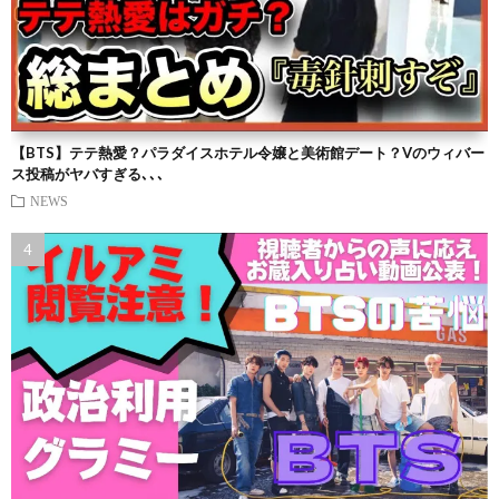
【BTS】テテ熱愛？パラダイスホテル令嬢と美術館デート？Vのウィバー
ス投稿がヤバすぎる､､､
NEWS