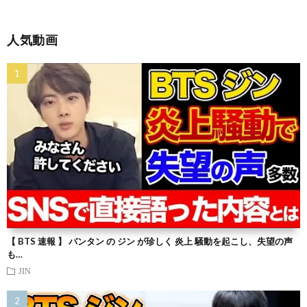
人気動画
【 BTS 速報 】 バンタン の ジン が珍しく 炎上 騒動を起こし、失望の声
も…
JIN