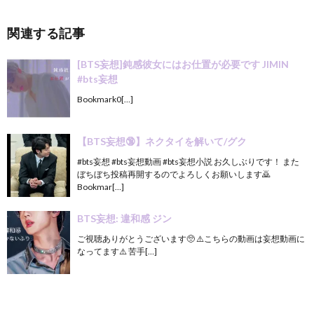
関連する記事
[BTS妄想]鈍感彼女にはお仕置が必要です JIMIN
#bts妄想
Bookmark0[…]
【BTS妄想🔞】ネクタイを解いて/グク
#bts妄想 #bts妄想動画 #bts妄想小説 お久しぶりです！ また
ぼちぼち投稿再開するのでよろしくお願いします🙇
Bookmar[…]
BTS妄想: 違和感 ジン
ご視聴ありがとうございます🥺 ⚠️こちらの動画は妄想動画に
なってます⚠️ 苦手[…]