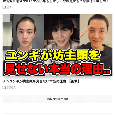
🚫閲覧注意🚫💜BTS💜占い🌏もしかして分岐点かも？今後は？厳しめ！
占い
BTSユンギが坊主頭を見せない本当の理由..【衝撃】
SUGA
Advertisement