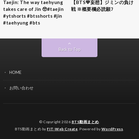
Taejin: The way taehyung
【BTS💜‪妄想】ジミンの負け
takes care of Jin 🥺#taejin
戦 ※概要欄必読願ﾌ
#ytshorts #btsshorts #jin
#taehyung #bts
Back to Top
HOME
お問い合わせ
© Copyright 2026
BTS動画まとめ
.
BTS動画まとめ by
FIT-Web Create
. Powered by
WordPress
.