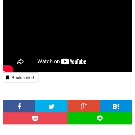
Bookmark
0