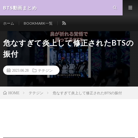
BTS動画まとめ
ホーム
BOOKMARK一覧
危なすぎて炎上して修正されたBTSの
振付
2023.06.28
テテジン
テテジン
危なすぎて炎上して修正されたBTSの振付
HOME