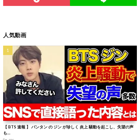
人気動画
【 BTS 速報 】 バンタン の ジン が珍しく 炎上 騒動を起こし、失望の声
も…