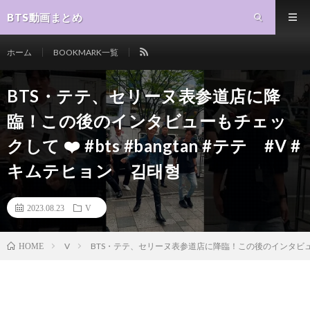
BTS動画まとめ
ホーム
BOOKMARK一覧
BTS・テテ、セリーヌ表参道店に降
臨！この後のインタビューもチェッ
クして ❤️ #bts #bangtan #テテ #V #
キムテヒョン 김태형
2023.08.23
V
V
BTS・テテ、セリーヌ表参道店に降臨！この後のインタビューもチェ
HOME