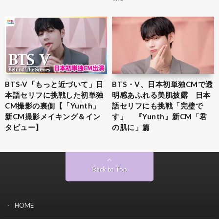
BTS‧V「もっと近づいて」日
BTS・V、日本初単独CMで透
本語セリフに挑戦した初単独
明感あふれる美肌披露 日本
CM撮影の裏側【「Yunth」
語セリフにも挑戦「完璧で
新CM撮影メイキング＆イン
す」 『Yunth』新CM「君
タビュー】
の肌に」篇
Back to Top
HOME