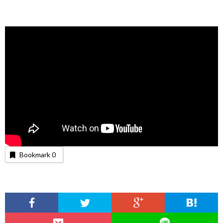
Bookmark
0