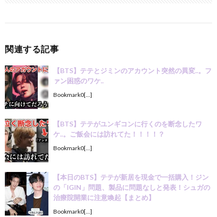
関連する記事
【BTS】テテとジミンのアカウント突然の異変..。フ
ァン困惑のワケ..
Bookmark0[…]
【BTS】テテがユンギコンに行くのを断念したワ
ケ..。ご飯会には訪れてた！！！！？
Bookmark0[…]
【本日のBTS】テテが新居を現金で一括購入！ジン
の「IGIN」問題、製品に問題なしと発表！シュガの
治療院開業に注意喚起【まとめ】
Bookmark0[…]