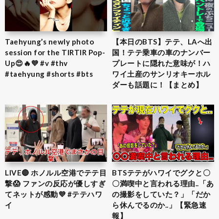
Taehyung’s newly photo
【本日のBTS】テテ、LAへ出
session for the TIRTIR Pop-
国！テテ乗車の車のナンバー
Up😍🔥💜 #v #thv
プレートに隠れた意味が！ハ
#taehyung #shorts #bts
ワイ土産のサンリオキーホル
ダーも話題に！【まとめ】
LIVE🔴 ホノルル空港でテテ目
BTSテテがハワイでグクと〇
撃😱 ファンの反応が優しすぎ
〇満喫中と言われる理由..「あ
てネットが感動💜 #テテハワ
の撮影をしていた？」「だか
イ
ら休んでるのか..」【緊急速
報】