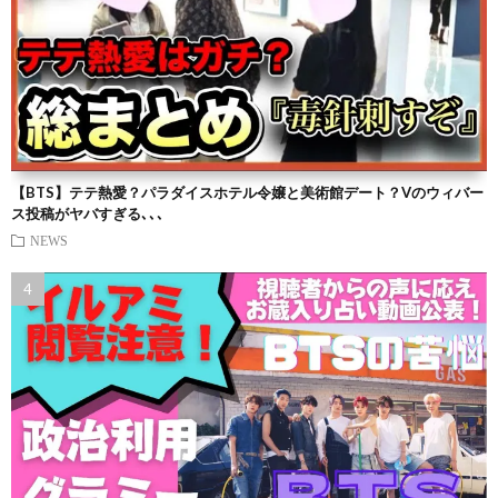
【BTS】テテ熱愛？パラダイスホテル令嬢と美術館デート？Vのウィバー
ス投稿がヤバすぎる､､､
NEWS