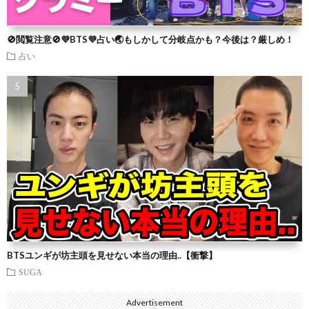
🚫閲覧注意🚫💜BTS💜占い🌏もしかして分岐点かも？今後は？厳しめ！
占い
BTSユンギが坊主頭を見せない本当の理由..【衝撃】
SUGA
Advertisement