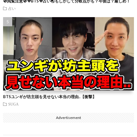
🚫閲覧注意🚫💜BTS💜占い🌏もしかして分岐点かも？今後は？厳しめ！
占い
BTSユンギが坊主頭を見せない本当の理由..【衝撃】
SUGA
Advertisement