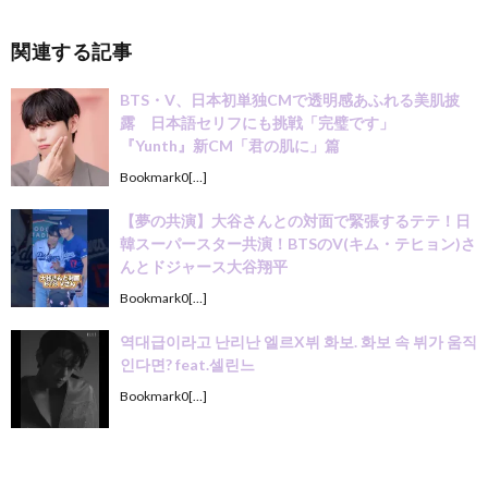
関連する記事
BTS・V、日本初単独CMで透明感あふれる美肌披
露 日本語セリフにも挑戦「完璧です」
『Yunth』新CM「君の肌に」篇
Bookmark0[…]
【夢の共演】大谷さんとの対面で緊張するテテ！日
韓スーパースター共演！BTSのV(キム・テヒョン)さ
んとドジャース大谷翔平
Bookmark0[…]
역대급이라고 난리난 엘르X뷔 화보. 화보 속 뷔가 움직
인다면? feat.셀린느
Bookmark0[…]