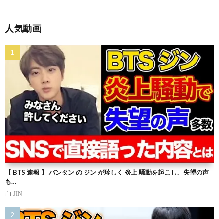
人気動画
【 BTS 速報 】 バンタン の ジン が珍しく 炎上 騒動を起こし、失望の声
も…
JIN