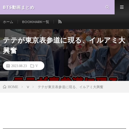
BTS動画まとめ
ホーム
BOOKMARK一覧
テテが東京表参道に現る、イルアミ大
興奮
2023.08.23
V
V
テテが東京表参道に現る、イルアミ大興奮
HOME