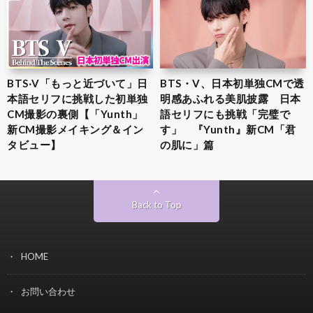
BTS‧V「もっと近づいて」日
BTS・V、日本初単独CMで透
本語セリフに挑戦した初単独
明感あふれる美肌披露 日本
CM撮影の裏側【「Yunth」
語セリフにも挑戦「完璧で
新CM撮影メイキング＆イン
す」 『Yunth』新CM「君
タビュー】
の肌に」篇
Back to Top
HOME
お問い合わせ