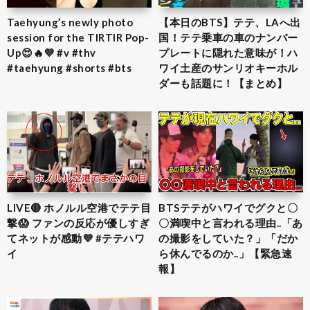
Taehyung’s newly photo
【本日のBTS】テテ、LAへ出
session for the TIRTIR Pop-
国！テテ乗車の車のナンバー
Up😍🔥💜 #v #thv
プレートに隠れた意味が！ハ
#taehyung #shorts #bts
ワイ土産のサンリオキーホル
ダーも話題に！【まとめ】
LIVE🔴 ホノルル空港でテテ目
BTSテテがハワイでグクと〇
撃😱 ファンの反応が優しすぎ
〇満喫中と言われる理由..「あ
てネットが感動💜 #テテハワ
の撮影をしていた？」「だか
イ
ら休んでるのか..」【緊急速
報】