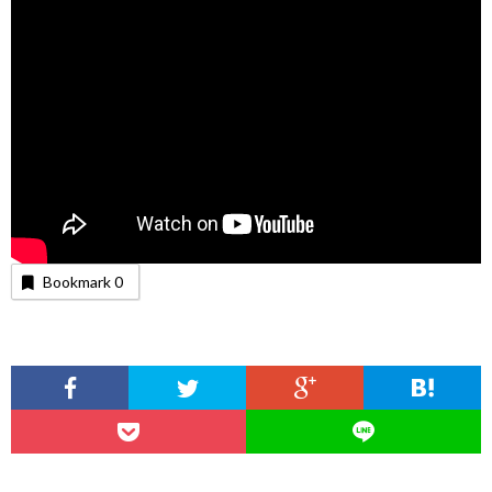
Bookmark
0