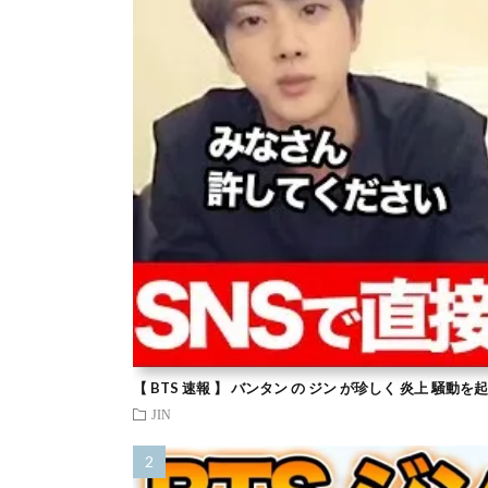
【 BTS 速報 】 バンタン の ジン が珍しく 炎上 騒動
JIN