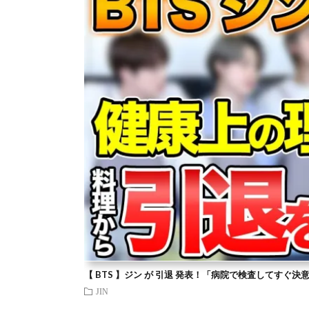
【 BTS 】ジン が 引退 発表！「病院で検査してすぐ決
JIN