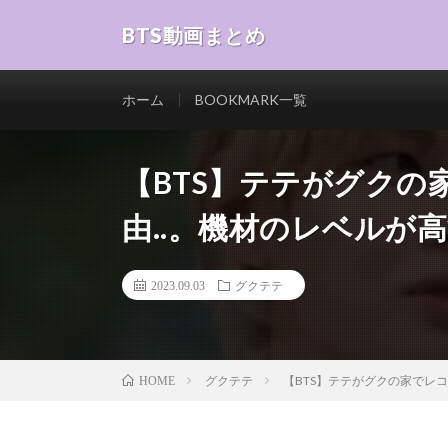
BTS動画まとめ
ホーム
BOOKMARK一覧
【BTS】テテがグクの
由..。機材のレベルが
2023.09.03
グクテテ
グクテテ
【BTS】テテがグクの家でレ
HOME