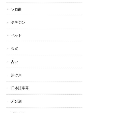
ソロ曲
テテジン
ペット
公式
占い
掛け声
日本語字幕
未分類