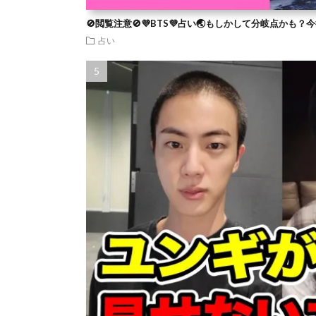
🚫閲覧注意🚫💜BTS💜占い🌏もしかして分岐点かも
占い