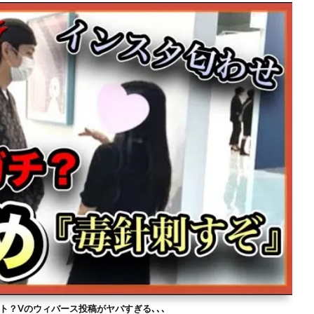
ト？Vのウィバース投稿がヤバすぎる､､､