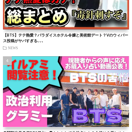
【BTS】テテ熱愛？パラダイスホテル令嬢と美術館デート？Vのウィバー
ス投稿がヤバすぎる､､､
NEWS