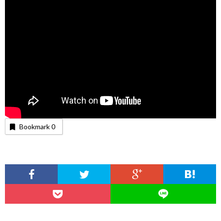
Bookmark
0