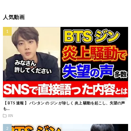
人気動画
【 BTS 速報 】 バンタン の ジン が珍しく 炎上 騒動を起こし、失望の声
も…
JIN