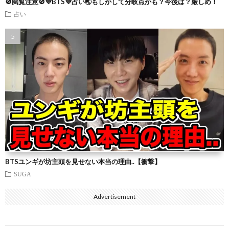
🚫閲覧注意🚫💜BTS💜占い🌏もしかして分岐点かも？今後は？厳しめ！
占い
BTSユンギが坊主頭を見せない本当の理由..【衝撃】
SUGA
Advertisement