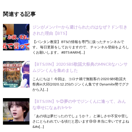
関連する記事
ジンがメンバーから避けられたのはなぜ？ドン引き
された理由【BTS】
【バンタン教室】 BTSの情報を専門に扱ったチャンネルで
す。 毎日更新をしておりますので、 チャンネル登録をよろし
くお願いします。 #BTS #ARM[…]
【BTS/JIN】2020 SBS歌謡大祭典のMNCRなハンサ
ムジンくんを集めました
こんにちは！ 今回は、コロナ禍で無観客の 2020 SBS歌謡大
祭典in大邱(2020.12.25)の ジンくん集です Dynamite勢でグク
から入[…]
【BTS/JIN】✨😊夢の中でジンくんに逢って、みん
な幸せになぁれ✨✨✨
「あの頃は夢だったのでしょうか？」 と淋しさや不安や苦し
さにとらわれている頃だと思います😢😢 本当に辛いですよね
&#x[…]