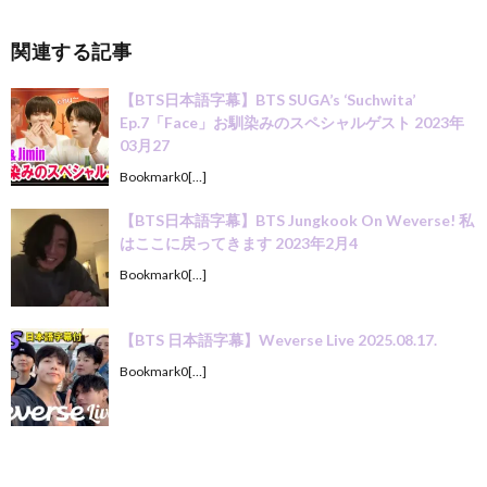
関連する記事
【BTS日本語字幕】BTS SUGA’s ‘Suchwita’
Ep.7「Face」お馴染みのスペシャルゲスト 2023年
03月27
Bookmark0[…]
【BTS日本語字幕】BTS Jungkook On Weverse! 私
はここに戻ってきます 2023年2月4
Bookmark0[…]
【BTS 日本語字幕】Weverse Live 2025.08.17.
Bookmark0[…]