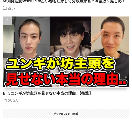
🚫閲覧注意🚫💜BTS💜占い🌏もしかして分岐点かも？今後は？厳しめ！
占い
BTSユンギが坊主頭を見せない本当の理由..【衝撃】
SUGA
Advertisement