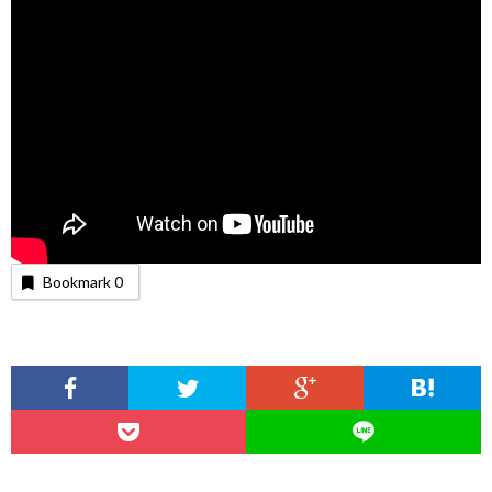
Bookmark
0