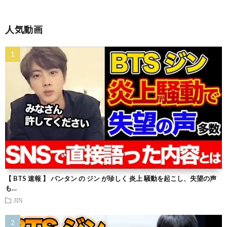
人気動画
【 BTS 速報 】 バンタン の ジン が珍しく 炎上 騒動を起こし、失望の声
も…
JIN