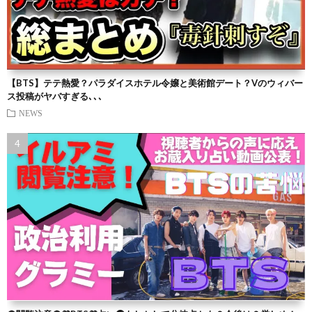
【BTS】テテ熱愛？パラダイスホテル令嬢と美術館デート？Vのウィバー
ス投稿がヤバすぎる､､､
NEWS