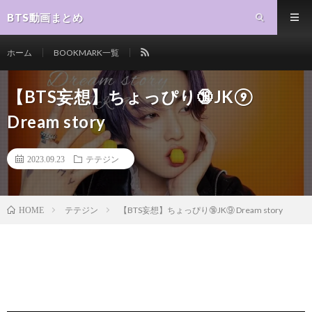
BTS動画まとめ
ホーム
BOOKMARK一覧
【BTS妄想】ちょっぴり🔞JK⑨
Dream story
2023.09.23
テテジン
テテジン
【BTS妄想】ちょっぴり🔞JK⑨ Dream story
HOME