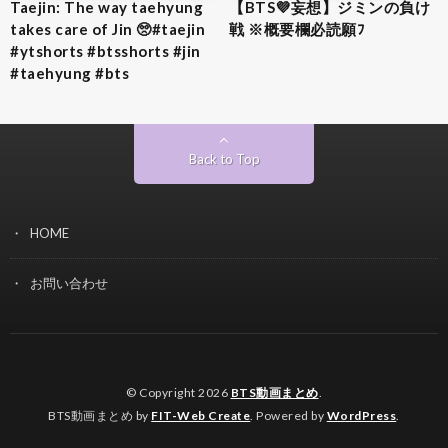
Taejin: The way taehyung
【BTS💜‪妄想】ジミンの負け
takes care of Jin 🥺#taejin
戦 ※概要欄必読願ﾌ
#ytshorts #btsshorts #jin
#taehyung #bts
Back to Top
HOME
お問い合わせ
© Copyright 2026
BTS動画まとめ
.
BTS動画まとめ by
FIT-Web Create
. Powered by
WordPress
.