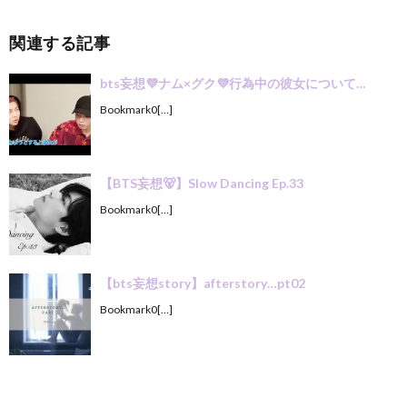
関連する記事
bts妄想💜ナム×グク💜行為中の彼女について…
Bookmark0[…]
【BTS妄想🐻】Slow Dancing Ep.33
Bookmark0[…]
【bts妄想story】afterstory…pt02
Bookmark0[…]