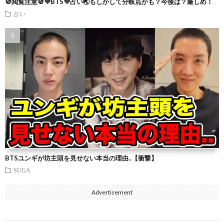
🚫閲覧注意🚫💜BTS💜占い🌏もしかして分岐点かも？今後は？厳しめ！
占い
BTSユンギが坊主頭を見せない本当の理由..【衝撃】
SUGA
Advertisement