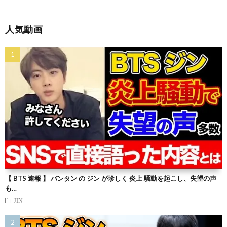
人気動画
【 BTS 速報 】 バンタン の ジン が珍しく 炎上 騒動を起こし、失望の声
も…
JIN