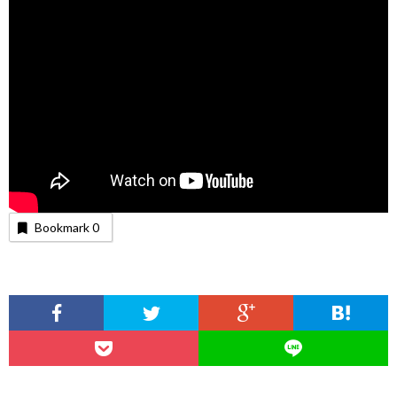
Bookmark
0