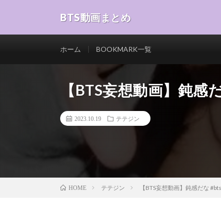
BTS動画まとめ
ホーム
BOOKMARK一覧
【BTS妄想動画】鈍感だな
2023.10.19
テテジン
テテジン
【BTS妄想動画】鈍感だな #bt
HOME