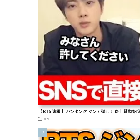
【 BTS 速報 】 バンタン の ジン が珍しく 炎上 騒動
JIN