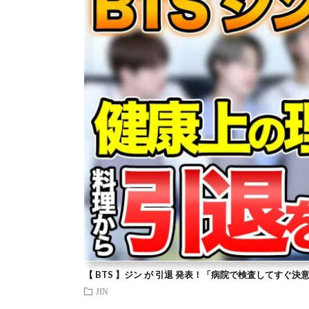
【 BTS 】ジン が 引退 発表！「病院で検査してすぐ決
JIN