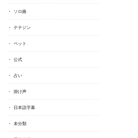
ソロ曲
テテジン
ペット
公式
占い
掛け声
日本語字幕
未分類