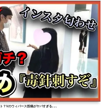
ト？Vのウィバース投稿がヤバすぎる､､､