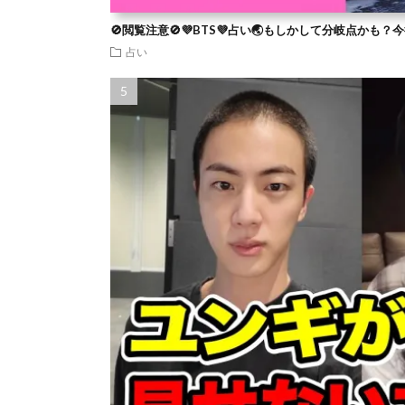
🚫閲覧注意🚫💜BTS💜占い🌏もしかして分岐点かも
占い