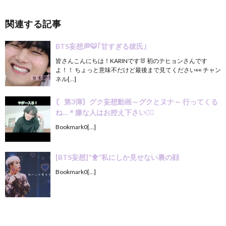
関連する記事
BTS妄想💭🐯｢甘すぎる彼氏｣
皆さんこんにちは！KARINです🐰 初のテヒョンさんです
よ！！ ちょっと意味不だけど最後まで見てください👀 チャン
ネル[…]
〘 第3弾〙グク妄想動画～グクとヌナ～ 行ってくる
ね…＊嫌な人はお控え下さい🙇‍♀️
Bookmark0[…]
[BTS妄想]”🐥”私にしか見せない裏の顔
Bookmark0[…]