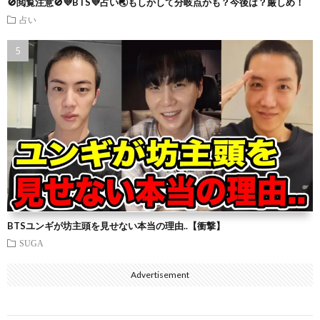
🚫閲覧注意🚫💜BTS💜占い🌏もしかして分岐点かも？今後は？厳しめ！
占い
BTSユンギが坊主頭を見せない本当の理由..【衝撃】
SUGA
Advertisement