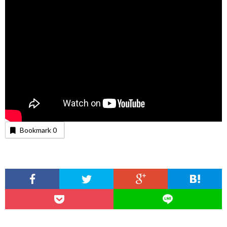
Bookmark
0