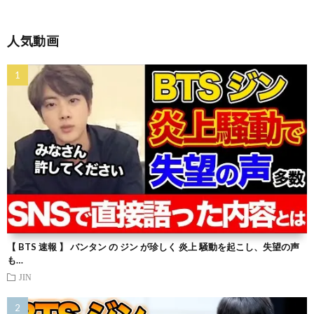
人気動画
【 BTS 速報 】 バンタン の ジン が珍しく 炎上 騒動を起こし、失望の声
も…
JIN