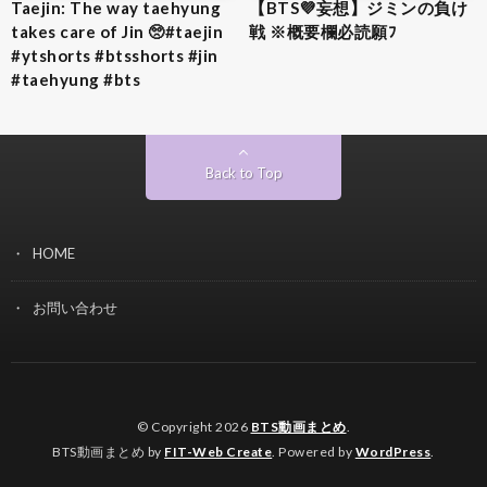
Taejin: The way taehyung
【BTS💜‪妄想】ジミンの負け
takes care of Jin 🥺#taejin
戦 ※概要欄必読願ﾌ
#ytshorts #btsshorts #jin
#taehyung #bts
Back to Top
HOME
お問い合わせ
© Copyright 2026
BTS動画まとめ
.
BTS動画まとめ by
FIT-Web Create
. Powered by
WordPress
.