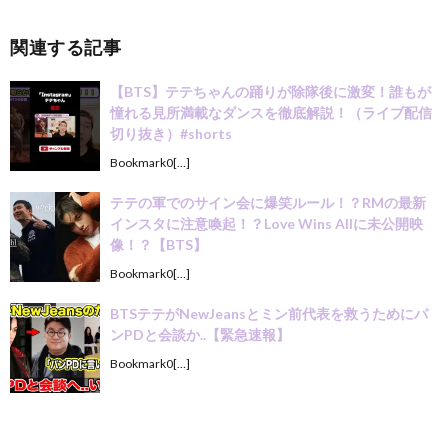
関連する記事
【BTS】テテちゃんの踊りが除隊後に激変！誰もが
憧れる見所満載なダンスを徹底解説！（ライブ配信
切り抜き）#shorts
Bookmark0[…]
テテの軍でのサイン会に爆笑ルール！？RMの最新
インスタに注意喚起！？Love Wins Allに未公開映
像！？【BTS】
Bookmark0[…]
BTSテテがNewJeansとミン前代表を救うためにパ
ンPDと会談か..【緊急速報】
Bookmark0[…]