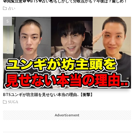
🚫閲覧注意🚫💜BTS💜占い🌏もしかして分岐点かも？今後は？厳しめ！
占い
BTSユンギが坊主頭を見せない本当の理由..【衝撃】
SUGA
Advertisement