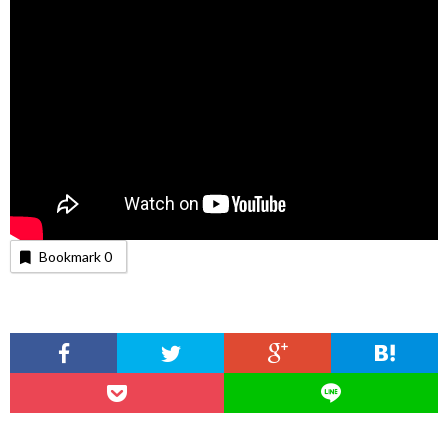
Bookmark
0