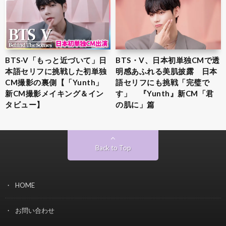
BTS‧V「もっと近づいて」日
BTS・V、日本初単独CMで透
本語セリフに挑戦した初単独
明感あふれる美肌披露 日本
CM撮影の裏側【「Yunth」
語セリフにも挑戦「完璧で
新CM撮影メイキング＆イン
す」 『Yunth』新CM「君
タビュー】
の肌に」篇
Back to Top
HOME
お問い合わせ