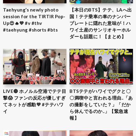
Taehyung’s newly photo
【本日のBTS】テテ、LAへ出
session for the TIRTIR Pop-
国！テテ乗車の車のナンバー
Up😍🔥💜 #v #thv
プレートに隠れた意味が！ハ
#taehyung #shorts #bts
ワイ土産のサンリオキーホル
ダーも話題に！【まとめ】
LIVE🔴 ホノルル空港でテテ目
BTSテテがハワイでグクと〇
撃😱 ファンの反応が優しすぎ
〇満喫中と言われる理由..「あ
てネットが感動💜 #テテハワ
の撮影をしていた？」「だか
イ
ら休んでるのか..」【緊急速
報】