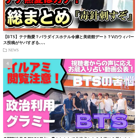
【BTS】テテ熱愛？パラダイスホテル令嬢と美術館デート？Vのウィバー
ス投稿がヤバすぎる､､､
NEWS