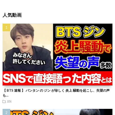
人気動画
【 BTS 速報 】 バンタン の ジン が珍しく 炎上 騒動を起こし、失望の声
も…
JIN