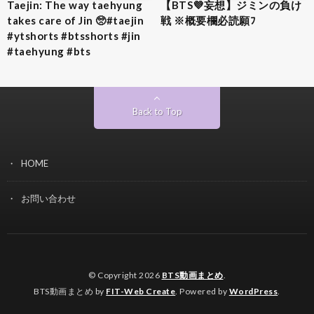
Taejin: The way taehyung
【BTS💜‪妄想】ジミンの負け
takes care of Jin 🥺#taejin
戦 ※概要欄必読願ﾌ
#ytshorts #btsshorts #jin
#taehyung #bts
Back to Top
HOME
お問い合わせ
© Copyright 2026
BTS動画まとめ
.
BTS動画まとめ by
FIT-Web Create
. Powered by
WordPress
.