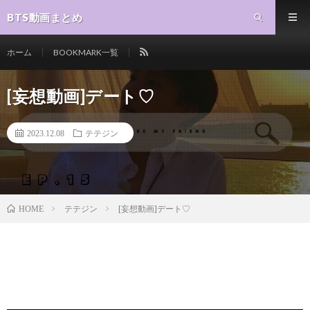
BTS動画まとめ
ホーム
BOOKMARK一覧
[妄想動画]デート♡
2023.12.08
テテジン
テテジン
[妄想動画]デート♡
HOME