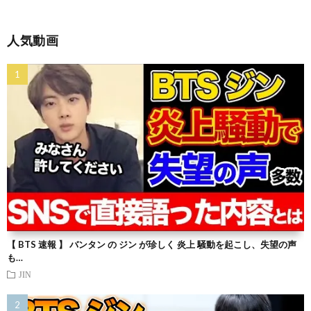
人気動画
【 BTS 速報 】 バンタン の ジン が珍しく 炎上 騒動を起こし、失望の声
も…
JIN