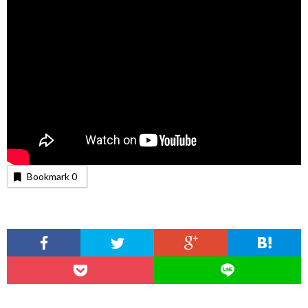
Bookmark
0