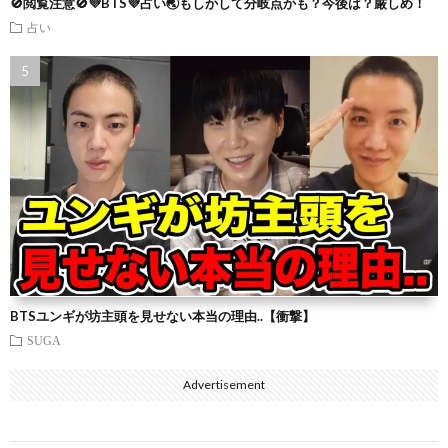
🚫閲覧注意🚫💜BTS💜占い🌏もしかして分岐点かも？今後は？厳しめ！
占い
BTSユンギが坊主頭を見せない本当の理由..【衝撃】
SUGA
Advertisement