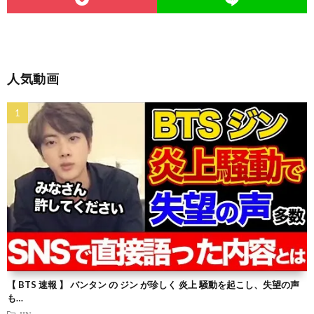
人気動画
【 BTS 速報 】 バンタン の ジン が珍しく 炎上 騒動を起こし、失望の声
も…