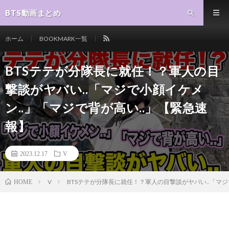
BTS動画まとめ
ホーム
BOOKMARK一覧
BTSテテが分隊長に就任！？軍人の目
撃談がヤバい..「マジで小顔イケメ
ン..」「マジで背が高い..」【緊急速
報】
2023.12.17
V
V
BTSテテが分隊長に就任！？軍人の目撃談がヤバい..「マジ
HOME