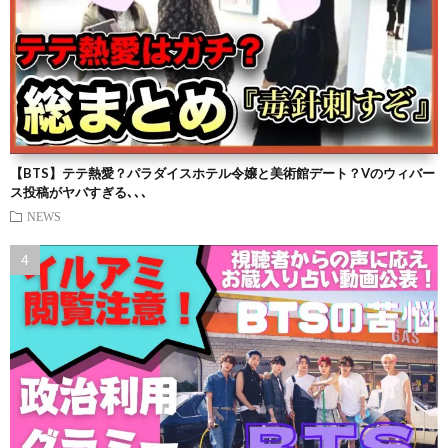
【BTS】テテ熱愛？パラダイスホテル令嬢と美術館デート？Vのウィバー
ス投稿がヤバすぎる､､､
NEWS