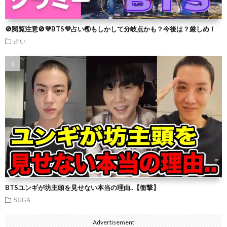
🚫閲覧注意🚫💜BTS💜占い🌏もしかして分岐点かも？今後は？厳しめ！
占い
BTSユンギが坊主頭を見せない本当の理由..【衝撃】
SUGA
Advertisement