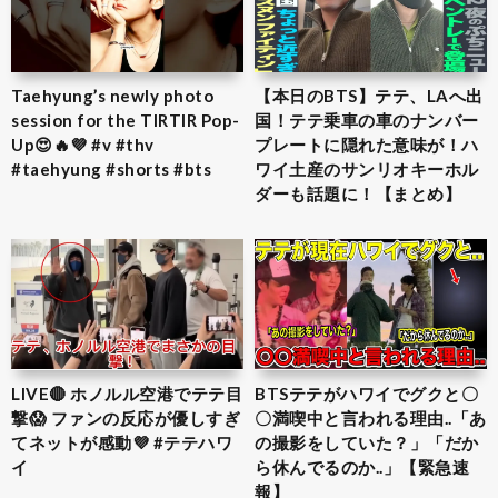
Taehyung’s newly photo
【本日のBTS】テテ、LAへ出
session for the TIRTIR Pop-
国！テテ乗車の車のナンバー
Up😍🔥💜 #v #thv
プレートに隠れた意味が！ハ
#taehyung #shorts #bts
ワイ土産のサンリオキーホル
ダーも話題に！【まとめ】
LIVE🔴 ホノルル空港でテテ目
BTSテテがハワイでグクと〇
撃😱 ファンの反応が優しすぎ
〇満喫中と言われる理由..「あ
てネットが感動💜 #テテハワ
の撮影をしていた？」「だか
イ
ら休んでるのか..」【緊急速
報】