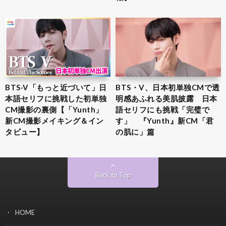
BTS‧V「もっと近づいて」日
BTS・V、日本初単独CMで透
本語セリフに挑戦した初単独
明感あふれる美肌披露 日本
CM撮影の裏側【「Yunth」
語セリフにも挑戦「完璧で
新CM撮影メイキング＆イン
す」 『Yunth』新CM「君
タビュー】
の肌に」篇
Back to Top
HOME