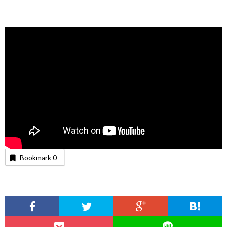
Bookmark
0