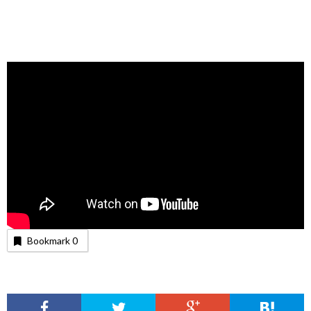
Bookmark
0