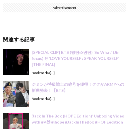
Advertisement
関連する記事
[SPECIAL CLIP] BTS (방탄소년단) ‘So What’ (Jin
focus) @ ‘LOVE YOURSELF : SPEAK YOURSELF’
[THE FINAL]
Bookmark0[…]
ジミンが特級戦士の称号を獲得！グクがARMYへの
新曲発表！【BTS】
Bookmark0[…]
‘Jack In The Box (HOPE Edition)’ Unboxing Video
with #V🎁 #jhope #JackInTheBox #HOPEedition