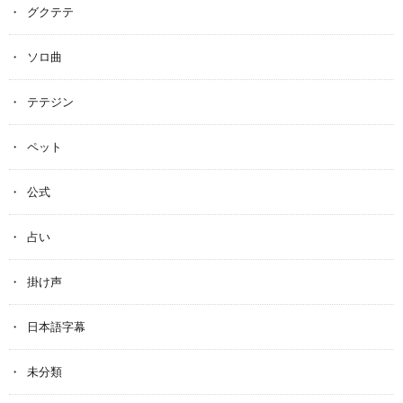
グクテテ
ソロ曲
テテジン
ペット
公式
占い
掛け声
日本語字幕
未分類