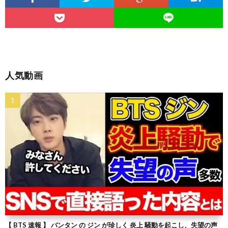
人気動画
【 BTS 速報 】 バンタン の ジン が珍しく 炎上 騒動を起こし、失望の声