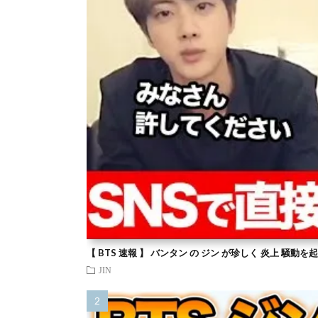
【 BTS 速報 】 バンタン の ジン が珍しく 炎上 騒動
JIN