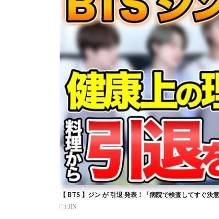
【 BTS 】ジン が 引退 発表！「病院で検査してすぐ決
JIN