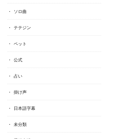
ソロ曲
テテジン
ペット
公式
占い
掛け声
日本語字幕
未分類