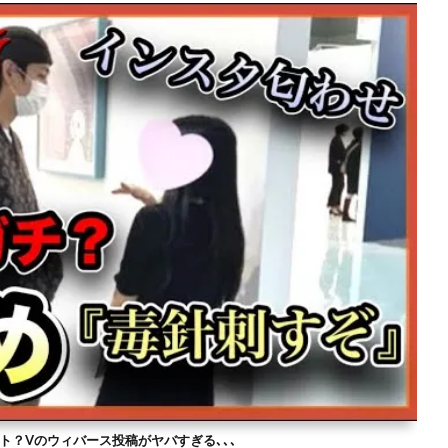
ト？Vのウィバース投稿がヤバすぎる､､､