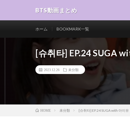
BTS動画まとめ
ホーム
BOOKMARK一覧
[슈취타] EP.24 SUGA w
2023.12.26
未分類
未分類
[슈취타] EP.24 SUGA with 아이유
HOME