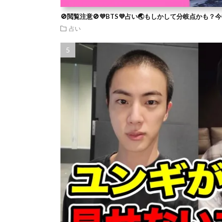
🚫閲覧注意🚫💜BTS💜占い🌏もしかして分岐点かも
占い