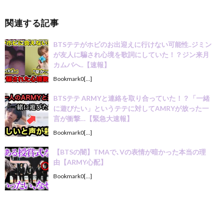
関連する記事
BTSテテがホビのお出迎えに行けない可能性..ジミン
が友人に騙され心境を歌詞にしていた！？ジン来月
カムバへ..【速報】
Bookmark0[…]
BTSテテ ARMYと連絡を取り合っていた！？「一緒
に遊びたい」というテテに対してAMRYが放った一
言が衝撃…【緊急大速報】
Bookmark0[…]
【BTSの闇】TMAで､Vの表情が暗かった本当の理
由【ARMY心配】
Bookmark0[…]