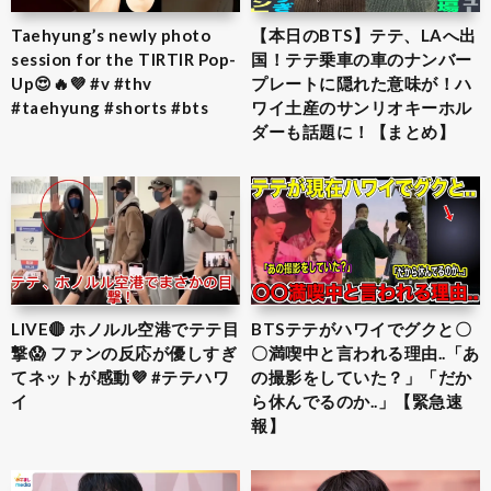
Taehyung’s newly photo
【本日のBTS】テテ、LAへ出
session for the TIRTIR Pop-
国！テテ乗車の車のナンバー
Up😍🔥💜 #v #thv
プレートに隠れた意味が！ハ
#taehyung #shorts #bts
ワイ土産のサンリオキーホル
ダーも話題に！【まとめ】
LIVE🔴 ホノルル空港でテテ目
BTSテテがハワイでグクと〇
撃😱 ファンの反応が優しすぎ
〇満喫中と言われる理由..「あ
てネットが感動💜 #テテハワ
の撮影をしていた？」「だか
イ
ら休んでるのか..」【緊急速
報】