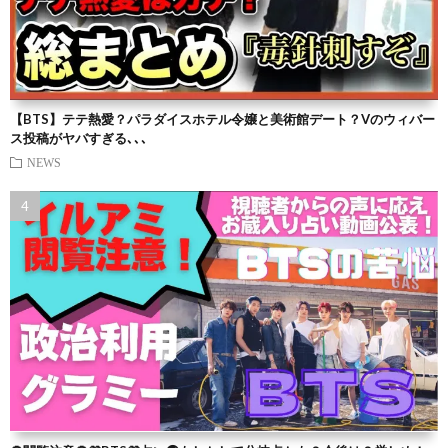
【BTS】テテ熱愛？パラダイスホテル令嬢と美術館デート？Vのウィバー
ス投稿がヤバすぎる､､､
NEWS