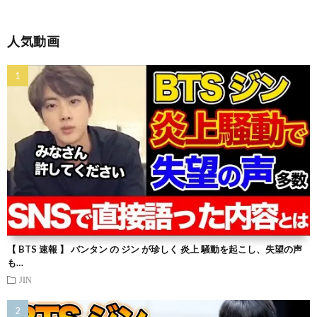
人気動画
【 BTS 速報 】 バンタン の ジン が珍しく 炎上 騒動を起こし、失望の声
も…
JIN