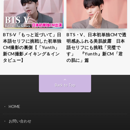
BTS‧V「もっと近づいて」日
BTS・V、日本初単独CMで透
本語セリフに挑戦した初単独
明感あふれる美肌披露 日本
CM撮影の裏側【「Yunth」
語セリフにも挑戦「完璧で
新CM撮影メイキング＆イン
す」 『Yunth』新CM「君
タビュー】
の肌に」篇
Back to Top
HOME
お問い合わせ