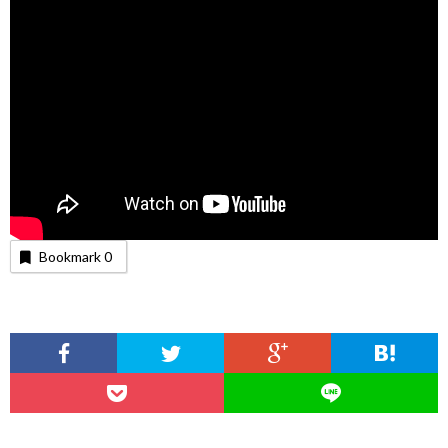
Bookmark
0