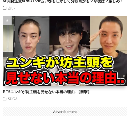
🚫閲覧注意🚫💜BTS💜占い🌏もしかして分岐点かも？今後は？厳しめ！
占い
BTSユンギが坊主頭を見せない本当の理由..【衝撃】
SUGA
Advertisement