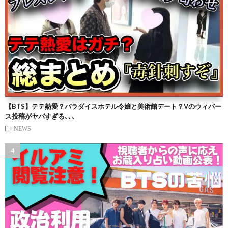
【BTS】テテ熱愛？パラダイスホテル令嬢と美術館デート？Vのウィバー
ス投稿がヤバすぎる､､､
NEWS