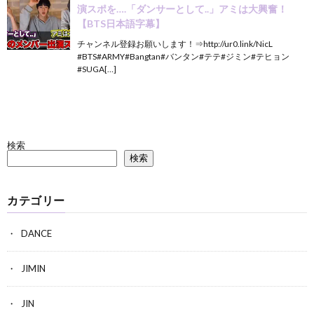
演スポを….「ダンサーとして..」アミは大興奮！
【BTS日本語字幕】
チャンネル登録お願いします！⇒http://ur0.link/NicL
#BTS#ARMY#Bangtan#バンタン#テテ#ジミン#テヒョン
#SUGA[…]
検索
検索
カテゴリー
DANCE
JIMIN
JIN