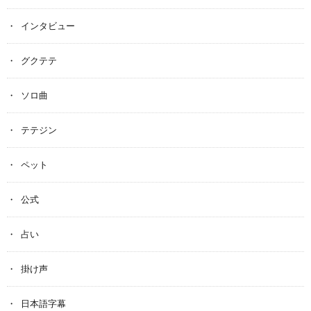
インタビュー
グクテテ
ソロ曲
テテジン
ペット
公式
占い
掛け声
日本語字幕