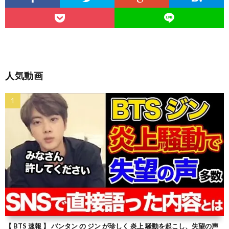
人気動画
【 BTS 速報 】 バンタン の ジン が珍しく 炎上 騒動を起こし、失望の声