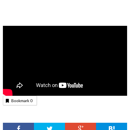
Bookmark
0