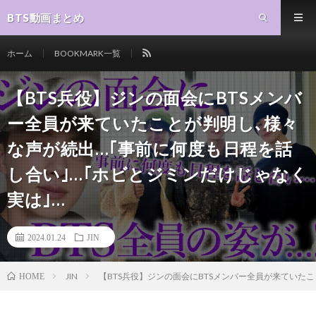
BTS動画まとめ
ホーム
BOOKMARK一覧
【BTS兵役】ジンの面会にBTSメンバ
ー全員が来ていたことが判明し､様々
な声が続出…｢事前に何度も日程を話
し合い｣…｢ホビとジミンだけじゃなく
実は｣…
2024.01.24
JIN
JIN
【BTS兵役】ジンの面会にBTSメンバー全員が来ていた
HOME