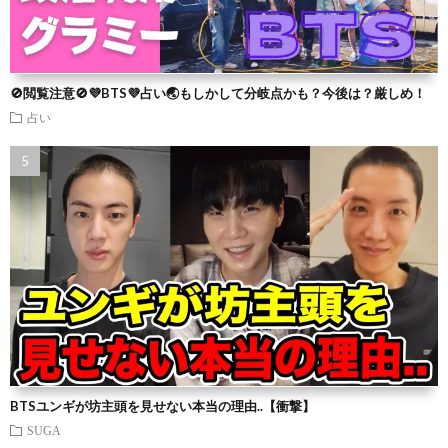
🚫閲覧注意🚫💜BTS💜占い🌏もしかして分岐点かも？今後は？厳しめ！
占い
BTSユンギが坊主頭を見せない本当の理由..【衝撃】
SUGA