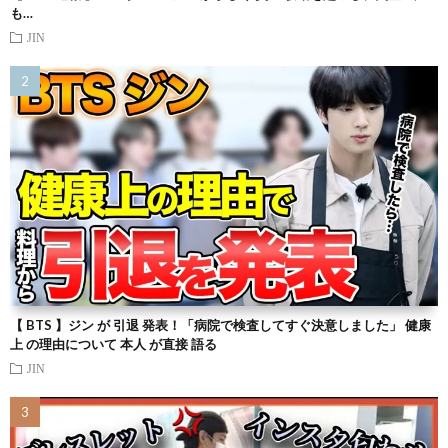
も…
JIN
【 BTS 】ジン が 引退 発表！「病院で検査してすぐ決意しました」 健康
上 の理由について 本人 が直接 語る
JIN