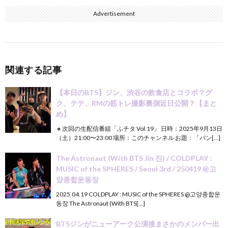
Advertisement
関連する記事
【本日のBTS】ジン、渋谷の飲食店とコラボ？グ
ク、テテ、RMの筋トレ撮影裏側近日公開？【まと
め】
🔸次回の生配信番組「ふチタ Vol.19」 日時：2025年9月13日
（土）21:00〜23:00 場所：このチャンネル お題：「バン[…]
The Astronaut (With BTS Jin 진) / COLDPLAY :
MUSIC of the SPHERES / Seoul 3rd / 250419 @고
양종합운동장
2025.04.19 COLDPLAY : MUSIC of the SPHERES @고양종합운
동장 The Astronaut (With BTS[…]
BTSジンがニューアーク公演後まさかのメンバー出