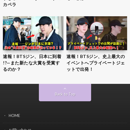
カペラ
速報！BTSジン、日本に到着
速報！BTSジン、史上最大の
!?—また新たな大賞を受賞す
イベントへプライベートジェ
るのか？
ットで出発！
Back to Top
HOME