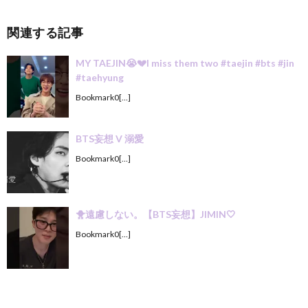
関連する記事
MY TAEJIN😭💔I miss them two #taejin #bts #jin
#taehyung
Bookmark0[…]
BTS妄想 V 溺愛
Bookmark0[…]
🐥遠慮しない。【BTS妄想】JIMIN‎🤍
Bookmark0[…]