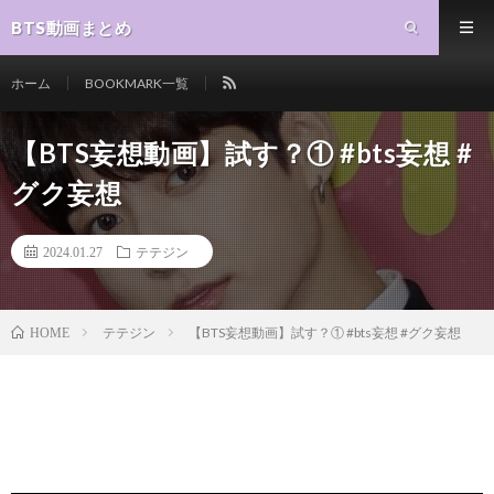
BTS動画まとめ
ホーム
BOOKMARK一覧
【BTS妄想動画】試す？① #bts妄想 #
グク妄想
2024.01.27
テテジン
テテジン
【BTS妄想動画】試す？① #bts妄想 #グク妄想
HOME