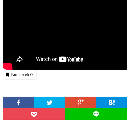
Bookmark
0