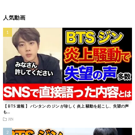
人気動画
【 BTS 速報 】 バンタン の ジン が珍しく 炎上 騒動を起こし、失望の声
も…
JIN