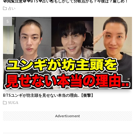
🚫閲覧注意🚫💜BTS💜占い🌏もしかして分岐点かも？今後は？厳しめ！
占い
BTSユンギが坊主頭を見せない本当の理由..【衝撃】
SUGA
Advertisement