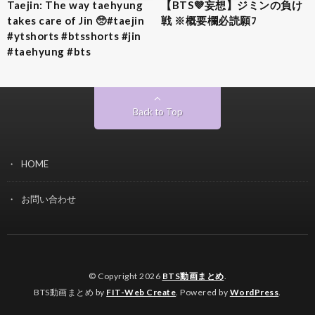
Taejin: The way taehyung
【BTS💜‪妄想】ジミンの負け
takes care of Jin 🥺#taejin
戦 ※概要欄必読願ﾌ
#ytshorts #btsshorts #jin
#taehyung #bts
Back to Top
HOME
お問い合わせ
© Copyright 2026
BTS動画まとめ
.
BTS動画まとめ by
FIT-Web Create
. Powered by
WordPress
.