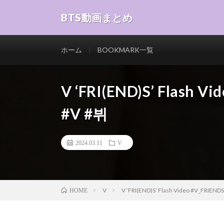
BTS動画まとめ
ホーム
BOOKMARK一覧
V ‘FRI(END)S’ Flash V
#V #뷔
2024.03.11
V
V
V ‘FRI(END)S’ Flash Video #V_FRIEND
HOME