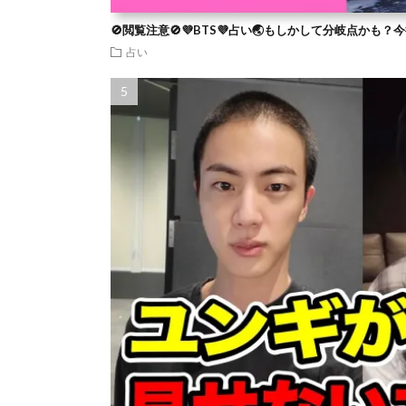
🚫閲覧注意🚫💜BTS💜占い🌏もしかして分岐点かも
占い