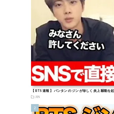
【 BTS 速報 】 バンタン の ジン が珍しく 炎上 騒動
JIN