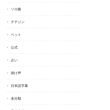
ソロ曲
テテジン
ペット
公式
占い
掛け声
日本語字幕
未分類