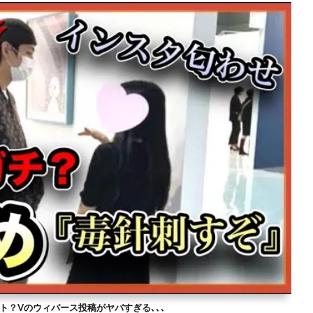
ト？Vのウィバース投稿がヤバすぎる､､､