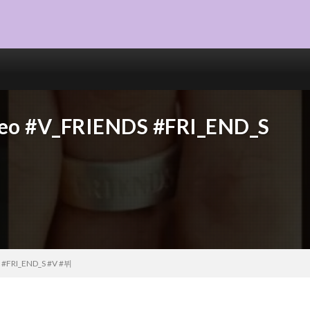
ideo #V_FRIENDS #FRI_END_S
S #FRI_END_S #V #뷔