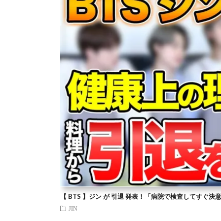
【 BTS 】ジン が 引退 発表！「病院で検査してすぐ決
JIN