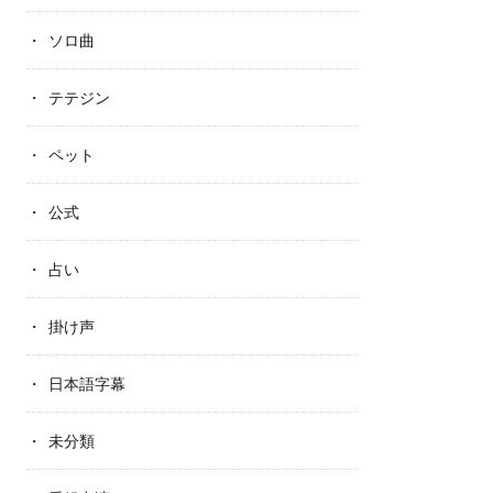
ソロ曲
テテジン
ペット
公式
占い
掛け声
日本語字幕
未分類