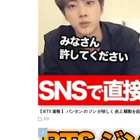
【 BTS 速報 】 バンタン の ジン が珍しく 炎上 騒動
JIN