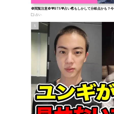
🚫閲覧注意🚫💜BTS💜占い🌏もしかして分岐点かも
占い