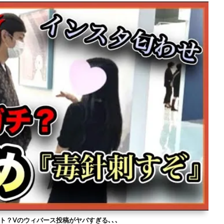
ト？Vのウィバース投稿がヤバすぎる､､､