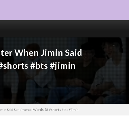
hter When Jimin Said
shorts #bts #jimin
imin Said Sentimental Words 😂 #shorts #bts #jimin