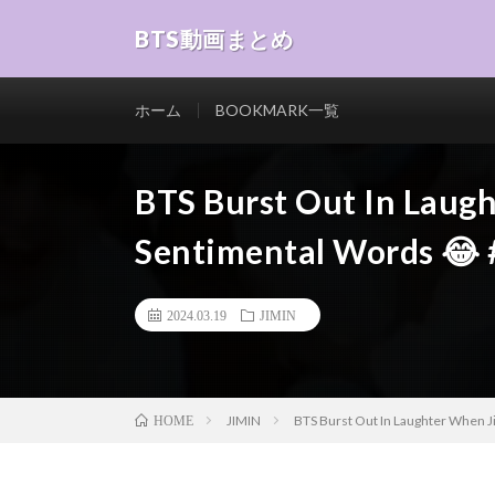
BTS動画まとめ
ホーム
BOOKMARK一覧
BTS Burst Out In Laug
Sentimental Words 😂 #
2024.03.19
JIMIN
JIMIN
BTS Burst Out In Laughter When J
HOME