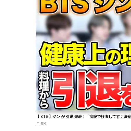
【 BTS 】ジン が 引退 発表！「病院で検査してすぐ決
JIN