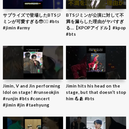
サプライズで登場したBTSジ
BTSジミンが公演に対して不
ミンが可愛すぎる🥹❤️‍🔥 #bts
満を漏らした理由がヤバすぎ
#jimin #army
る…【KPOPアイドル】#kpop
#bts
Jimin, V and Jin performing
Jimin hits his head on the
Idol on stage! #runseokjin
stage, but that doesn’t stop
#runjin #bts #concert
him 💪🫂 #bts
#jimin #jin #taehyung