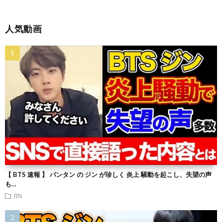
人気動画
【 BTS 速報 】 バンタン の ジン が珍しく 炎上 騒動を起こし、失望の声
も…
JIN