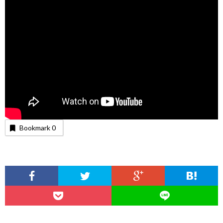
Bookmark
0