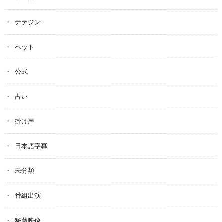
テテジン
ペット
公式
占い
掛け声
日本語字幕
未分類
番組出演
秘蔵映像