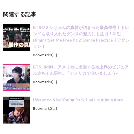
関連する記事
BTSジミンちゃんの真髄が詰まった最高傑作！トレ
ンドも取り入れたダンスの魅力にも注目！지민
(Jimin) ‘Set Me Free Pt.2’ Dance Practiceリアクシ
ョン！
Bookmark0[…]
BTS JIMIN、アメリカに出国する地上界のビジュア
ル赤ちゃん男神…「アメリカで会いましょう~」
Bookmark0[…]
I Want to Kiss You ❤️ Park Jimin ✨ #jimin #bts
Bookmark0[…]