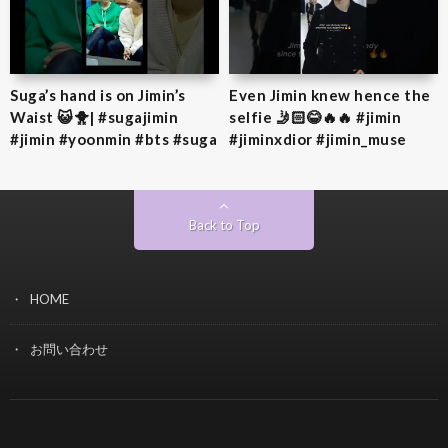
Suga’s hand is on Jimin’s
Even Jimin knew hence the
Waist 😺🐥| #sugajimin
selfie 🤳🏻😂🔥🔥 #jimin
#jimin #yoonmin #bts #suga
#jiminxdior #jimin_muse
Back to Top
HOME
お問い合わせ