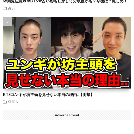
🚫閲覧注意🚫💜BTS💜占い🌏もしかして分岐点かも？今後は？厳しめ！
占い
BTSユンギが坊主頭を見せない本当の理由..【衝撃】
SUGA
Advertisement