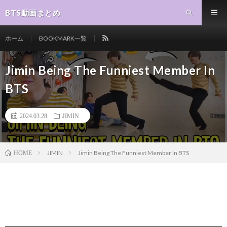
BTS動画まとめ
ホーム
BOOKMARK一覧
Jimin Being The Funniest Member In
BTS
2024.03.28
JIMIN
JIMIN
Jimin Being The Funniest Member In BTS
HOME