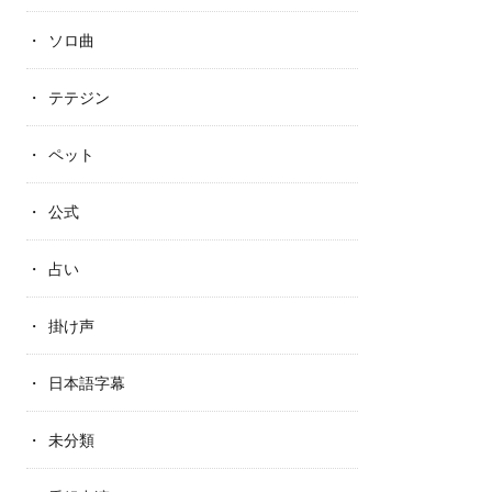
ソロ曲
テテジン
ペット
公式
占い
掛け声
日本語字幕
未分類