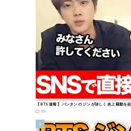
【 BTS 速報 】 バンタン の ジン が珍しく 炎上 騒動
JIN