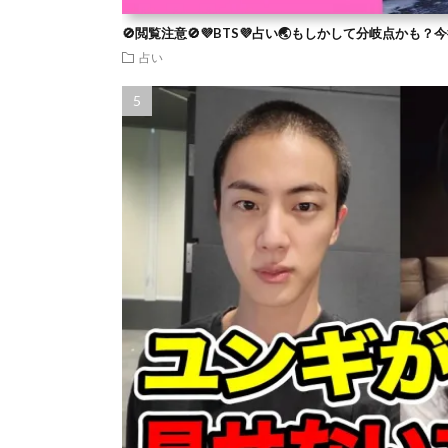
🚫閲覧注意🚫💜BTS💜占い🌏もしかして分岐点かも
占い