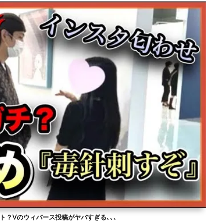
ト？Vのウィバース投稿がヤバすぎる､､､