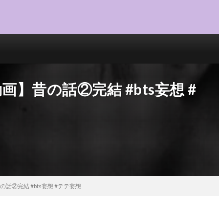
画】昔の話②完結 #bts妄想 #
話②完結 #bts妄想 #テテ妄想