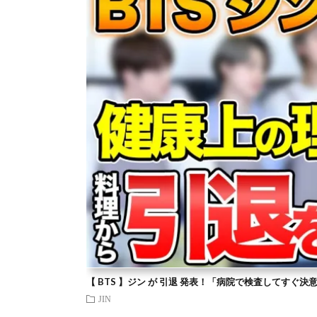
【 BTS 】ジン が 引退 発表！「病院で検査してすぐ決
JIN