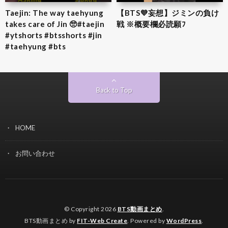
Taejin: The way taehyung
【BTS💜‪妄想】ジミンの負け
takes care of Jin 🥺#taejin
戦 ※概要欄必読願ﾌ
#ytshorts #btsshorts #jin
#taehyung #bts
Back to Top
HOME
お問い合わせ
© Copyright 2026
BTS動画まとめ
.
BTS動画まとめ by
FIT-Web Create
. Powered by
WordPress
.