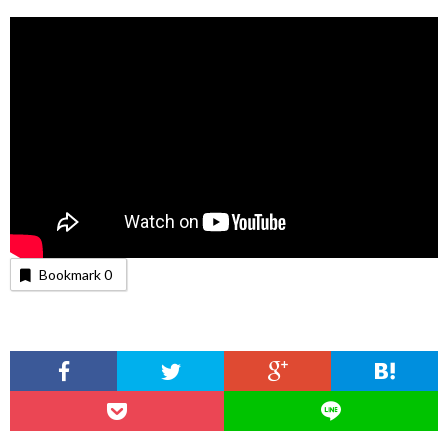
Bookmark
0