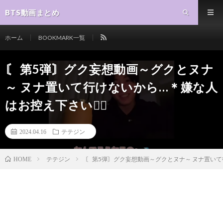
BTS動画まとめ
ホーム
BOOKMARK一覧
〘 第5弾〙グク妄想動画～グクとヌナ
～ ヌナ置いて行けないから…＊嫌な人
はお控え下さい🙇‍♀️
2024.04.16
テテジン
テテジン
〘 第5弾〙グク妄想動画～グクとヌナ～ ヌナ置いて行
HOME