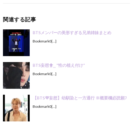
関連する記事
BTSメンバーの美形すぎる兄弟姉妹まとめ
Bookmark0[…]
BTS妄想🐥⸒⸒ “性の植え付け”
Bookmark0[…]
【BTS💜‪妄想】幼馴染と一方通行 ※概要欄必読願ﾌ
Bookmark0[…]