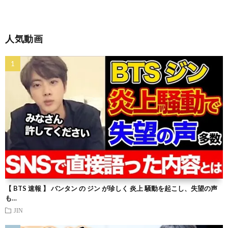
人気動画
【 BTS 速報 】 バンタン の ジン が珍しく 炎上 騒動を起こし、失望の声
も…
JIN