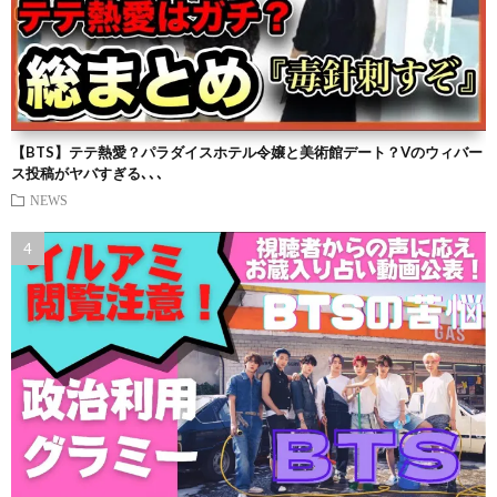
【BTS】テテ熱愛？パラダイスホテル令嬢と美術館デート？Vのウィバー
ス投稿がヤバすぎる､､､
NEWS