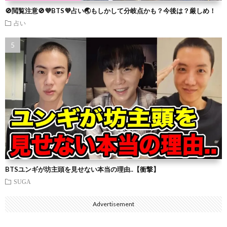
🚫閲覧注意🚫💜BTS💜占い🌏もしかして分岐点かも？今後は？厳しめ！
占い
BTSユンギが坊主頭を見せない本当の理由..【衝撃】
SUGA
Advertisement