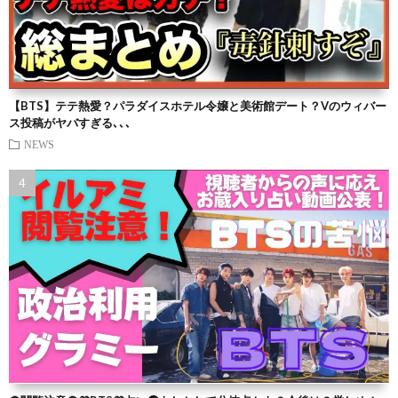
【BTS】テテ熱愛？パラダイスホテル令嬢と美術館デート？Vのウィバー
ス投稿がヤバすぎる､､､
NEWS