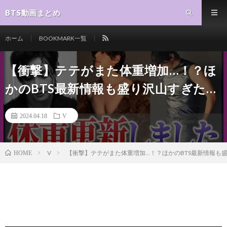
BTS動画まとめ
ホーム
BOOKMARK一覧
【衝撃】テテがまた体重増加…！？ほ
かのBTS最新情報も盛り沢山すぎた…
2024.04.18
V
V
【衝撃】テテがまた体重増加...！？ほかのBTS最新情報も
HOME