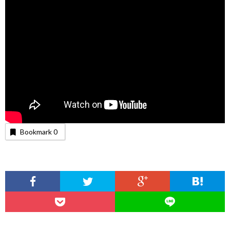
Bookmark
0