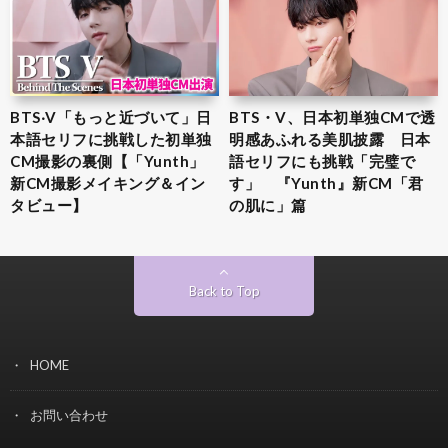
BTS‧V「もっと近づいて」日
BTS・V、日本初単独CMで透
本語セリフに挑戦した初単独
明感あふれる美肌披露 日本
CM撮影の裏側【「Yunth」
語セリフにも挑戦「完璧で
新CM撮影メイキング＆イン
す」 『Yunth』新CM「君
タビュー】
の肌に」篇
Back to Top
HOME
お問い合わせ