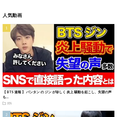
人気動画
【 BTS 速報 】 バンタン の ジン が珍しく 炎上 騒動を起こし、失望の声
も…
JIN