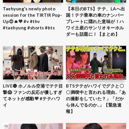
Taehyung’s newly photo
【本日のBTS】テテ、LAへ出
session for the TIRTIR Pop-
国！テテ乗車の車のナンバー
Up😍🔥💜 #v #thv
プレートに隠れた意味が！ハ
#taehyung #shorts #bts
ワイ土産のサンリオキーホル
ダーも話題に！【まとめ】
LIVE🔴 ホノルル空港でテテ目
BTSテテがハワイでグクと〇
撃😱 ファンの反応が優しすぎ
〇満喫中と言われる理由..「あ
てネットが感動💜 #テテハワ
の撮影をしていた？」「だか
イ
ら休んでるのか..」【緊急速
報】