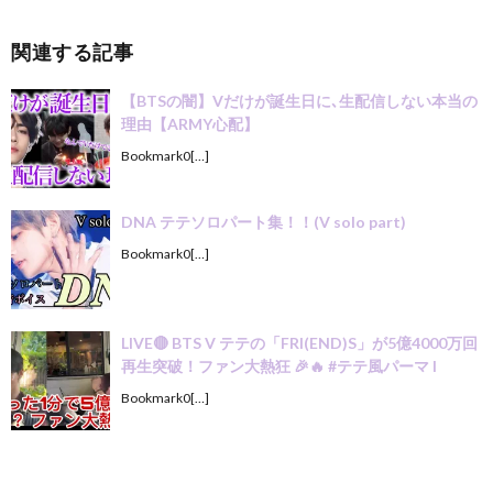
関連する記事
【BTSの闇】Vだけが誕生日に､生配信しない本当の
理由【ARMY心配】
Bookmark0[…]
DNA テテソロパート集！！(V solo part)
Bookmark0[…]
LIVE🔴 BTS V テテの「FRI(END)S」が5億4000万回
再生突破！ファン大熱狂 🎉🔥 #テテ風パーマ I
Bookmark0[…]