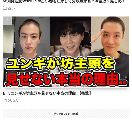
🚫閲覧注意🚫💜BTS💜占い🌏もしかして分岐点かも？今後は？厳しめ！
占い
BTSユンギが坊主頭を見せない本当の理由..【衝撃】
SUGA
Advertisement