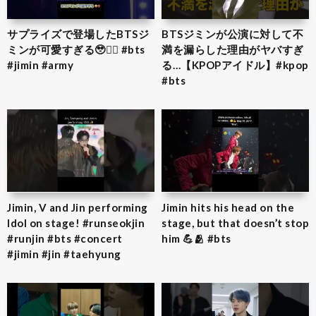
サプライズで登場したBTSジ
BTSジミンが公演に対して不
ミンが可愛すぎる🥹❤️‍🔥 #bts
満を漏らした理由がヤバすぎ
#jimin #army
る…【KPOPアイドル】#kpop
#bts
Jimin, V and Jin performing
Jimin hits his head on the
Idol on stage! #runseokjin
stage, but that doesn’t stop
#runjin #bts #concert
him 💪🫂 #bts
#jimin #jin #taehyung