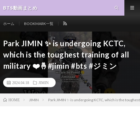
BTS動画まとめ
ホーム
BOOKMARK一覧
Park JIMIN ✨ is undergoing KCTC,
which is the toughest training of all
military ❤️🤞#jimin #bts #ジミン
2024.04.18
JIMIN
JIMIN
Park JIMIN ✨ is undergoing KCTC, which is the toughest
HOME