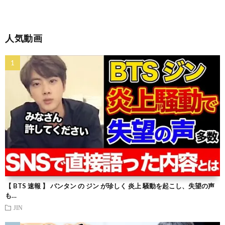
人気動画
【 BTS 速報 】 バンタン の ジン が珍しく 炎上 騒動を起こし、失望の声
も…
JIN