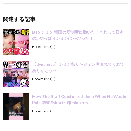
関連する記事
BTS ジミン 韓国の新制度に動いた！それって日本
の…やっぱりジミンは●●だった！
Bookmark0[…]
【dynamite】ジミン祭り〜ジミン産まれてくれて
ありがとう〜
Bookmark0[…]
How The Staff Comforted Jimin When He Was In
Pain 🥺💜 #shorts #jimin #bts
Bookmark0[…]