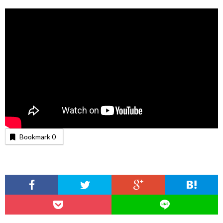
Bookmark
0