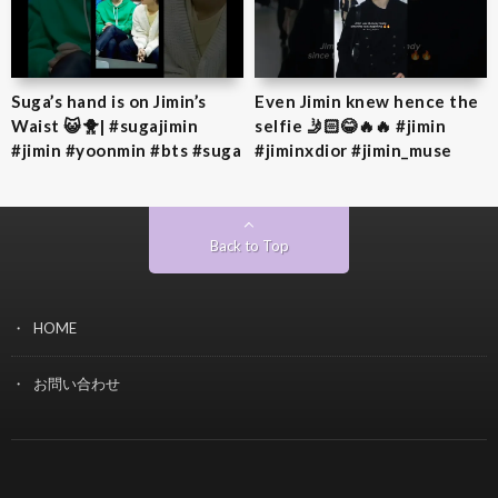
Suga’s hand is on Jimin’s
Even Jimin knew hence the
Waist 😺🐥| #sugajimin
selfie 🤳🏻😂🔥🔥 #jimin
#jimin #yoonmin #bts #suga
#jiminxdior #jimin_muse
Back to Top
HOME
お問い合わせ