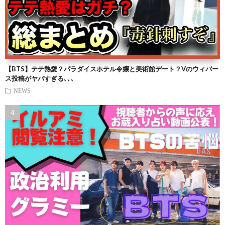
【BTS】テテ熱愛？パラダイスホテル令嬢と美術館デート？Vのウィバー
ス投稿がヤバすぎる､､､
NEWS