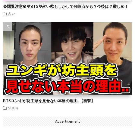
🚫閲覧注意🚫💜BTS💜占い🌏もしかして分岐点かも？今後は？厳しめ！
占い
BTSユンギが坊主頭を見せない本当の理由..【衝撃】
SUGA
Advertisement