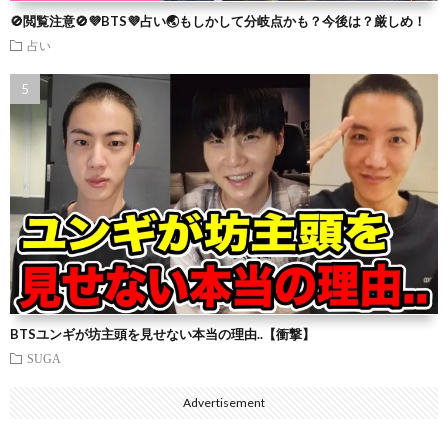
🚫閲覧注意🚫💜BTS💜占い🌏もしかして分岐点かも？今後は？厳しめ！
占い
BTSユンギが坊主頭を見せない本当の理由..【衝撃】
SUGA
Advertisement