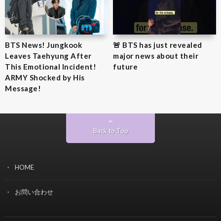
BTS News! Jungkook
🚨 BTS has just revealed
Leaves Taehyung After
major news about their
This Emotional Incident!
future
ARMY Shocked by His
Message!
Back to Top
HOME
お問い合わせ