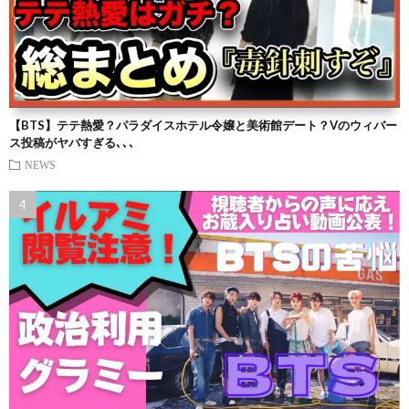
【BTS】テテ熱愛？パラダイスホテル令嬢と美術館デート？Vのウィバー
ス投稿がヤバすぎる､､､
NEWS