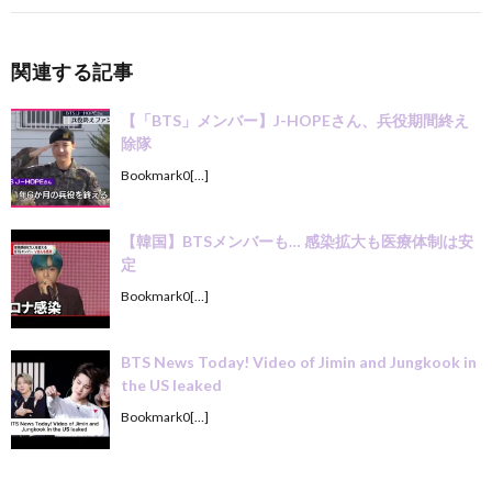
関連する記事
【「BTS」メンバー】J-HOPEさん、兵役期間終え
除隊
Bookmark0[…]
【韓国】BTSメンバーも… 感染拡大も医療体制は安
定
Bookmark0[…]
BTS News Today! Video of Jimin and Jungkook in
the US leaked
Bookmark0[…]