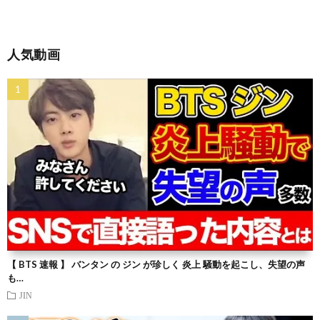
人気動画
【 BTS 速報 】 バンタン の ジン が珍しく 炎上 騒動を起こし、失望の声
も…
JIN