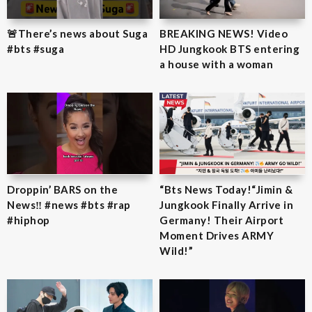
🚨There’s news about Suga
BREAKING NEWS! Video
#bts #suga
HD Jungkook BTS entering
a house with a woman
Droppin’ BARS on the
“Bts News Today!“Jimin &
News‼️ #news #bts #rap
Jungkook Finally Arrive in
#hiphop
Germany! Their Airport
Moment Drives ARMY
Wild!”