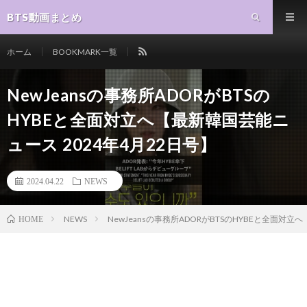
BTS動画まとめ
ホーム
BOOKMARK一覧
NewJeansの事務所ADORがBTSの
HYBEと全面対立へ【最新韓国芸能ニ
ュース 2024年4月22日号】
2024.04.22
NEWS
NEWS
NewJeansの事務所ADORがBTSのHYBEと全面対立
HOME