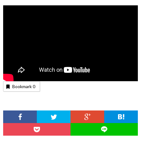
Bookmark
0