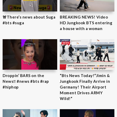
🚨There’s news about Suga
BREAKING NEWS! Video
#bts #suga
HD Jungkook BTS entering
a house with a woman
Droppin’ BARS on the
“Bts News Today!“Jimin &
News‼️ #news #bts #rap
Jungkook Finally Arrive in
#hiphop
Germany! Their Airport
Moment Drives ARMY
Wild!”