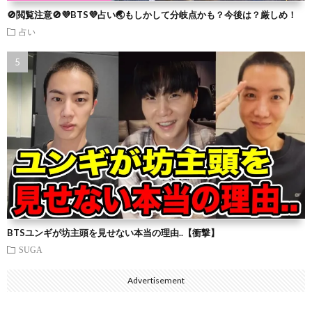
🚫閲覧注意🚫💜BTS💜占い🌏もしかして分岐点かも？今後は？厳しめ！
占い
BTSユンギが坊主頭を見せない本当の理由..【衝撃】
SUGA
Advertisement