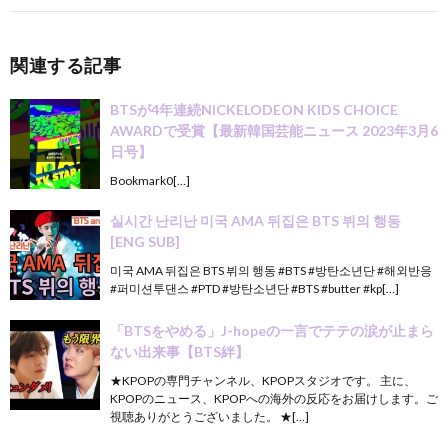
関連する記事
BTSが4年連続NICKELODEON KIDS CHOICE
AWARDで受賞【最新韓国芸能ニュース 2023年3月6
日号】
Bookmark0[…]
실시간 난리난 미국 AMA 뒤집은 BTS 뷔의 행동
[ENG SUB]
미국 AMA 뒤집은 BTS 뷔의 행동 #BTS #방탄소년단 #해외반응
#퍼미션투댄스 #PTD #방탄소년단 #BTS #butter #kp[…]
「BTSをやめる」J-hopeの一言でテテの涙が止まら
ない出来事【BTS絆】
★KPOPの専門チャンネル、KPOPスタジオです。 主に、
KPOPのニュース、KPOPへの海外の反応をお届けします。ご
視聴ありがとうございました。 ★[…]