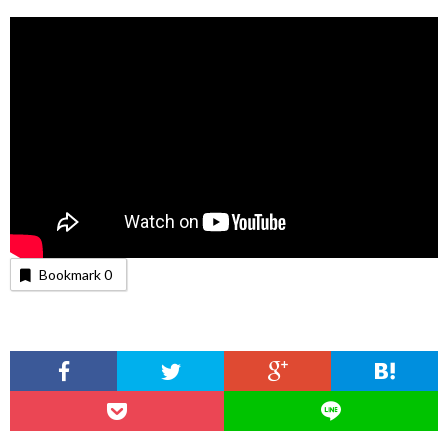
Bookmark
0