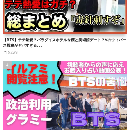
【BTS】テテ熱愛？パラダイスホテル令嬢と美術館デート？Vのウィバー
ス投稿がヤバすぎる､､､
NEWS