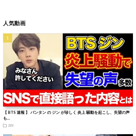
人気動画
【 BTS 速報 】 バンタン の ジン が珍しく 炎上 騒動を起こし、失望の声
も…
JIN