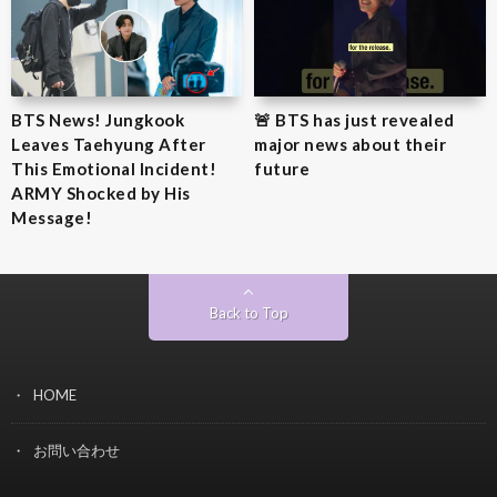
BTS News! Jungkook
🚨 BTS has just revealed
Leaves Taehyung After
major news about their
This Emotional Incident!
future
ARMY Shocked by His
Message!
Back to Top
HOME
お問い合わせ