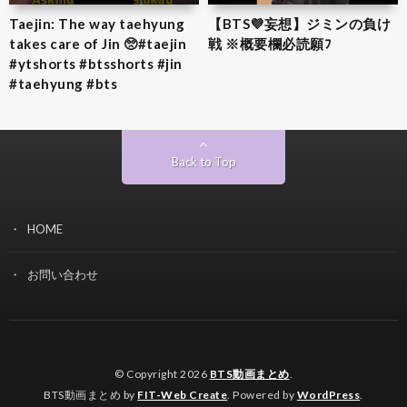
Taejin: The way taehyung
【BTS💜‪妄想】ジミンの負け
takes care of Jin 🥺#taejin
戦 ※概要欄必読願ﾌ
#ytshorts #btsshorts #jin
#taehyung #bts
Back to Top
HOME
お問い合わせ
© Copyright 2026
BTS動画まとめ
.
BTS動画まとめ by
FIT-Web Create
. Powered by
WordPress
.