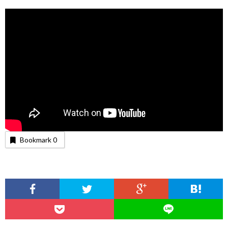
Bookmark
0