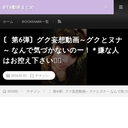
BTS動画まとめ
ホーム
BOOKMARK一覧
〘 第6弾〙グク妄想動画～グクとヌナ
～ なんで気づかないのー！＊嫌な人
はお控え下さい🙇‍♀️
2024.05.05
テテジン
テテジン
〘 第6弾〙グク妄想動画～グクとヌナ～ なんで気づか
HOME