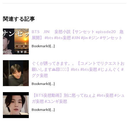
関連する記事
BTS JIN 妄想小説【サンセット episode20 急
展開】 #bts #bts妄想 #JIN #jin #ジン #サンセット
Bookmark0[…]
ぐくが誘ってきます。。【コメントでリクエストお
願いします🙏🏻🙇🏻‍♀️】#bts #bts妄想 #じょんぐく #
グク妄想
Bookmark0[…]
【BTS妄想動画】別に怒ってねぇよ #bts妄想 #シュ
ガ妄想 #ユンギ妄想
Bookmark0[…]