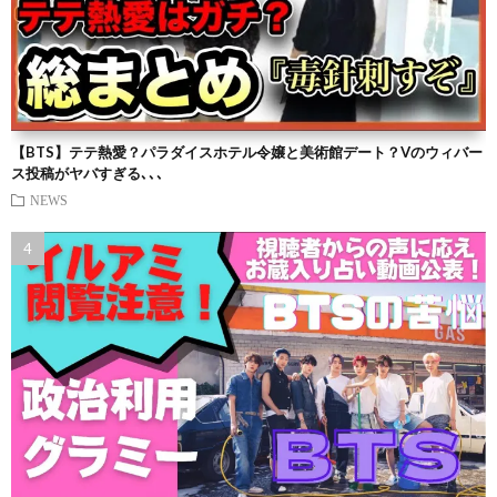
【BTS】テテ熱愛？パラダイスホテル令嬢と美術館デート？Vのウィバー
ス投稿がヤバすぎる､､､
NEWS