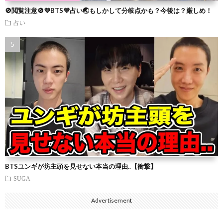
🚫閲覧注意🚫💜BTS💜占い🌏もしかして分岐点かも？今後は？厳しめ！
占い
BTSユンギが坊主頭を見せない本当の理由..【衝撃】
SUGA
Advertisement