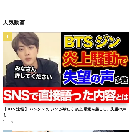
人気動画
【 BTS 速報 】 バンタン の ジン が珍しく 炎上 騒動を起こし、失望の声
も…
JIN