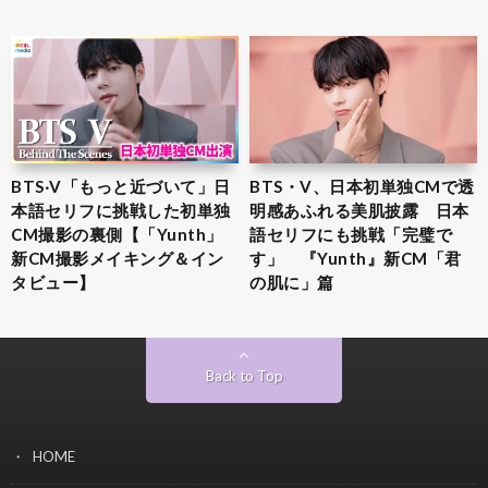
BTS‧V「もっと近づいて」日
BTS・V、日本初単独CMで透
本語セリフに挑戦した初単独
明感あふれる美肌披露 日本
CM撮影の裏側【「Yunth」
語セリフにも挑戦「完璧で
新CM撮影メイキング＆イン
す」 『Yunth』新CM「君
タビュー】
の肌に」篇
Back to Top
HOME