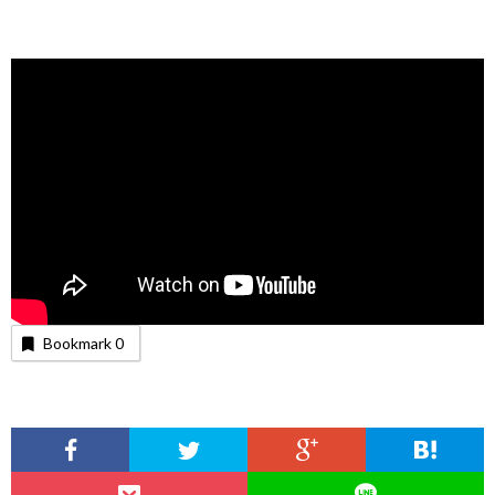
Bookmark
0