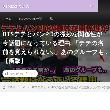
BTS動画まとめ
ホーム
BOOKMARK一覧
BTSテテとパンPDの微妙な関係性が
今話題になっている理由..「テテの名
前を覚えられない..」あのグループも..
【衝撃】
2024.05.16
V
V
BTSテテとパンPDの微妙な関係性が今話題になっている理由
HOME