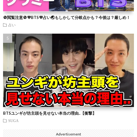
🚫閲覧注意🚫💜BTS💜占い🌏もしかして分岐点かも？今後は？厳しめ！
占い
BTSユンギが坊主頭を見せない本当の理由..【衝撃】
SUGA
Advertisement