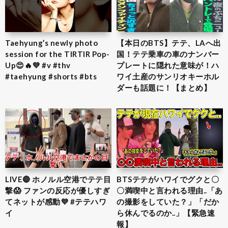
Taehyung’s newly photo
【本日のBTS】テテ、LAへ出
session for the TIRTIR Pop-
国！テテ乗車の車のナンバー
Up😍🔥💜 #v #thv
プレートに隠れた意味が！ハ
#taehyung #shorts #bts
ワイ土産のサンリオキーホル
ダーも話題に！【まとめ】
LIVE🔴 ホノルル空港でテテ目
BTSテテがハワイでグクと〇
撃😱 ファンの反応が優しすぎ
〇満喫中と言われる理由..「あ
てネットが感動💜 #テテハワ
の撮影をしていた？」「だか
イ
ら休んでるのか..」【緊急速
報】