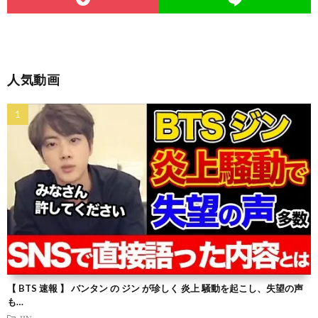
人気動画
【 BTS 速報 】 バンタン の ジン が珍しく 炎上 騒動を起こし、失望の声
も…