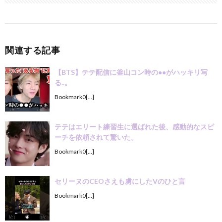
関連する記事
【BTS】テテ配信に釜山コン時の●●がハッキリ写
る..。
Bookmark0[…]
テテはエリート練習生に選ばれた後、感動的なスピ
ーチを依頼されて驚いた。
Bookmark0[…]
セリーヌのCEOさえも虜にしたVのひと言
Bookmark0[…]