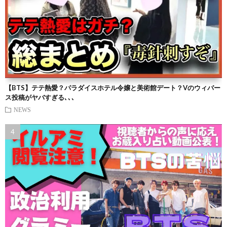
【BTS】テテ熱愛？パラダイスホテル令嬢と美術館デート？Vのウィバー
ス投稿がヤバすぎる､､､
NEWS