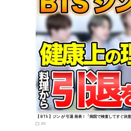
【 BTS 】ジン が 引退 発表！「病院で検査してすぐ決
JIN