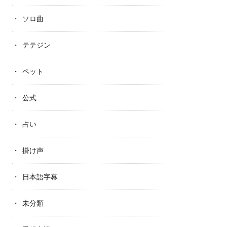
ソロ曲
テテジン
ペット
公式
占い
掛け声
日本語字幕
未分類