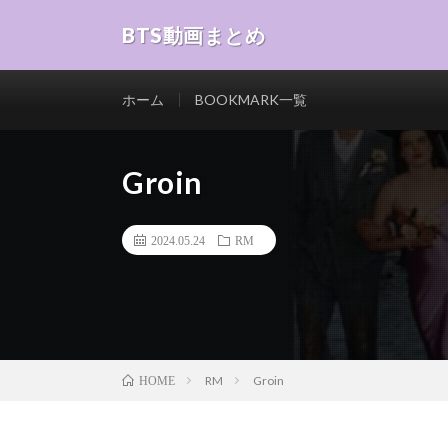
BTS動画まとめ
ホーム
BOOKMARK一覧
Groin
2024.05.24
RM
RM
Groin
HOME