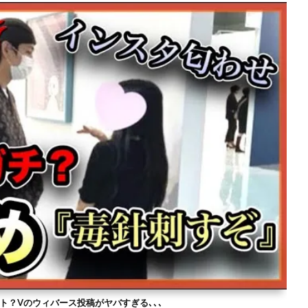
ト？Vのウィバース投稿がヤバすぎる､､､