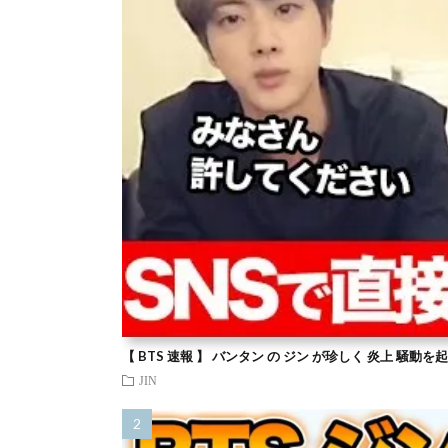
【 BTS 速報 】 バンタン の ジン が珍しく 炎上 騒動
JIN