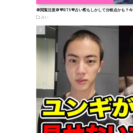
🚫閲覧注意🚫💜BTS💜占い🌏もしかして分岐点かも
占い