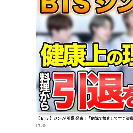
【 BTS 】ジン が 引退 発表！「病院で検査してすぐ決
JIN