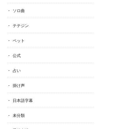
ソロ曲
テテジン
ペット
公式
占い
掛け声
日本語字幕
未分類