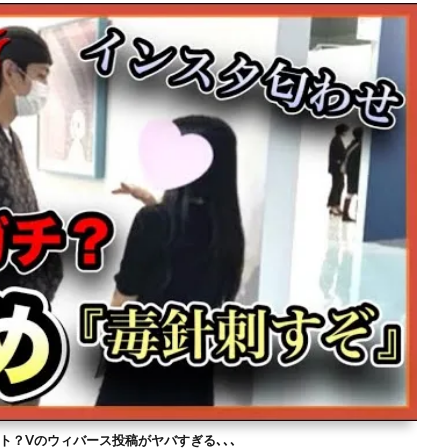
ト？Vのウィバース投稿がヤバすぎる､､､