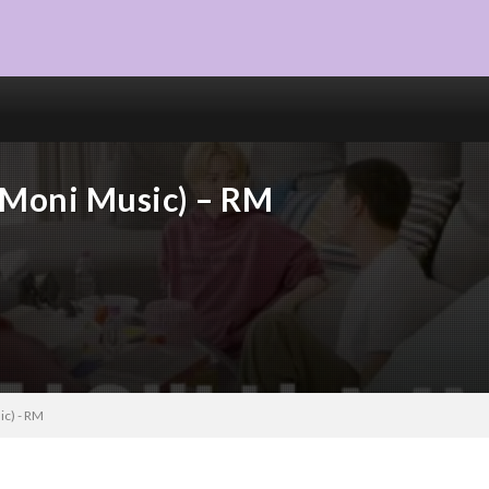
ni Music) – RM
) - RM