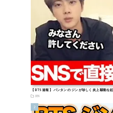
【 BTS 速報 】 バンタン の ジン が珍しく 炎上 騒動
JIN