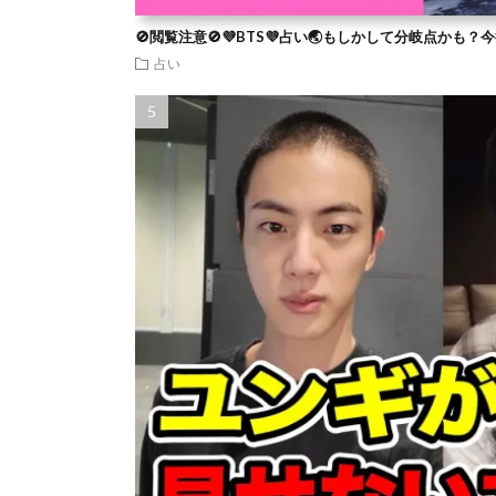
🚫閲覧注意🚫💜BTS💜占い🌏もしかして分岐点かも
占い