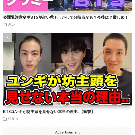
🚫閲覧注意🚫💜BTS💜占い🌏もしかして分岐点かも？今後は？厳しめ！
占い
BTSユンギが坊主頭を見せない本当の理由..【衝撃】
SUGA
Advertisement