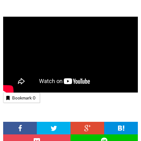
Bookmark
0