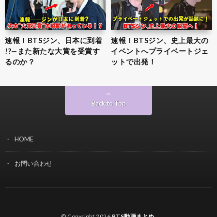
速報！BTSジン、日本に到着
速報！BTSジン、史上最大の
!?—また新たな大賞を受賞す
イベントへプライベートジェ
るのか？
ットで出発！
Back to Top
HOME
お問い合わせ
© Copyright 2026
BTS動画まとめ
.