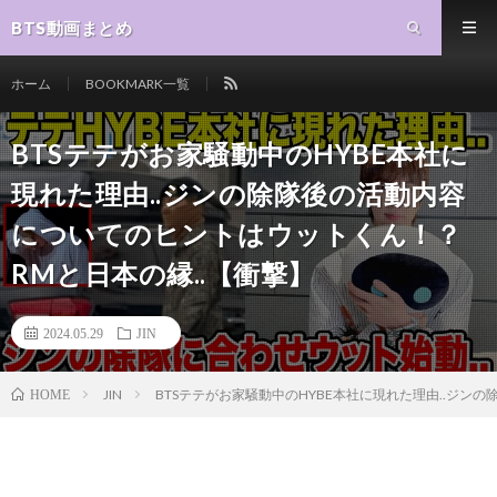
BTS動画まとめ
ホーム
BOOKMARK一覧
BTSテテがお家騒動中のHYBE本社に
現れた理由..ジンの除隊後の活動内容
についてのヒントはウットくん！？
RMと日本の縁..【衝撃】
2024.05.29
JIN
JIN
BTSテテがお家騒動中のHYBE本社に現れた理由..ジン
HOME