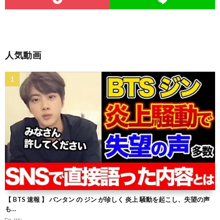
人気動画
【 BTS 速報 】 バンタン の ジン が珍しく 炎上 騒動を起こし、失望の声
も…