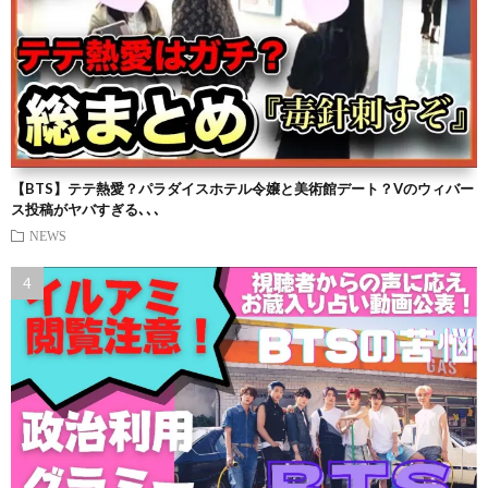
【BTS】テテ熱愛？パラダイスホテル令嬢と美術館デート？Vのウィバー
ス投稿がヤバすぎる､､､
NEWS