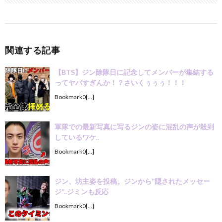
関連する記事
【BTS】ジン除隊日に記念してメンバーが集結する
ってヤバすぎんか！？さいくぅぅぅ！！！
Bookmark0[…]
軍隊での最新写真に写るジンの姿に混乱の声が殺到
しているワケ..
Bookmark0[…]
ジン、坊主姿を投稿。ジンから”隠されたメッセー
ジ”..ジミンも反応
Bookmark0[…]