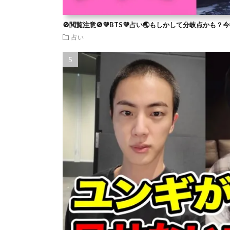
🚫閲覧注意🚫💜BTS💜占い🌏もしかして分岐点かも
占い