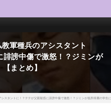
仏教軍種兵のアシスタント
に誹謗中傷で激怒！？ジミンが
！【まとめ】
のアシスタントに！？テテが父親疑惑に誹謗中傷で激怒！？ジミンが低所得層の学生