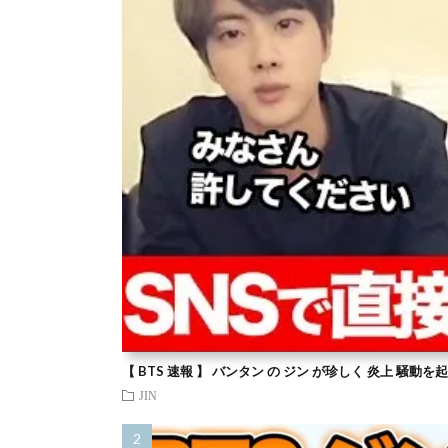
【 BTS 速報 】 バンタン の ジン が珍しく 炎上 騒動
JIN