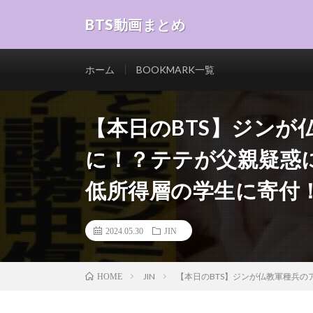
BTS動画まとめ
ホーム
BOOKMARK一覧
【本日のBTS】ジンが
に！？テテが父親疑惑
低所得層の学生に寄付
2024.05.30
JIN
JIN
【本日のBTS】ジンが仏教軍種兵
HOME