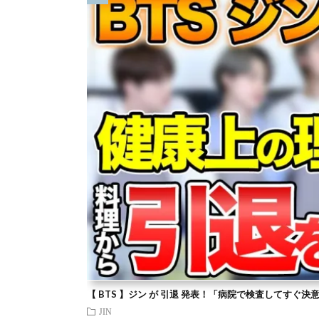
【 BTS 】ジン が 引退 発表！「病院で検査してすぐ決
JIN