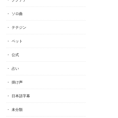
ソロ曲
テテジン
ペット
公式
占い
掛け声
日本語字幕
未分類