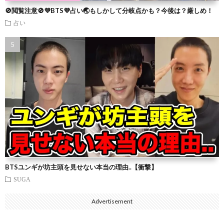
🚫閲覧注意🚫💜BTS💜占い🌏もしかして分岐点かも？今後は？厳しめ！
占い
BTSユンギが坊主頭を見せない本当の理由..【衝撃】
SUGA
Advertisement