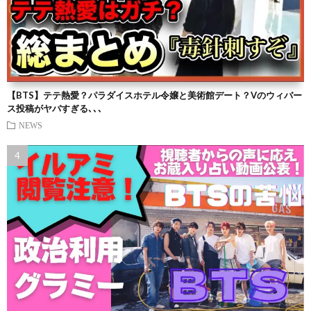
【BTS】テテ熱愛？パラダイスホテル令嬢と美術館デート？Vのウィバー
ス投稿がヤバすぎる､､､
NEWS