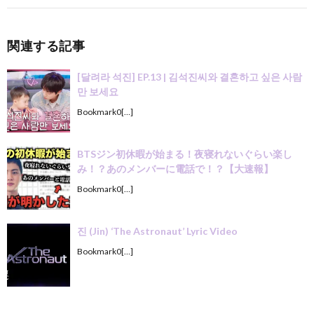
関連する記事
[달려라 석진] EP.13 | 김석진씨와 결혼하고 싶은 사람
만 보세요
Bookmark0[…]
BTSジン初休暇が始まる！夜寝れないぐらい楽し
み！？あのメンバーに電話で！？【大速報】
Bookmark0[…]
진 (Jin) ‘The Astronaut’ Lyric Video
Bookmark0[…]