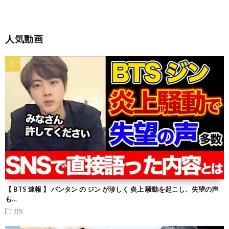
人気動画
【 BTS 速報 】 バンタン の ジン が珍しく 炎上 騒動を起こし、失望の声
も…
JIN