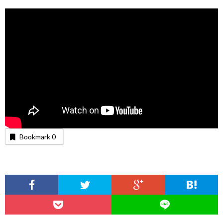
Bookmark
0