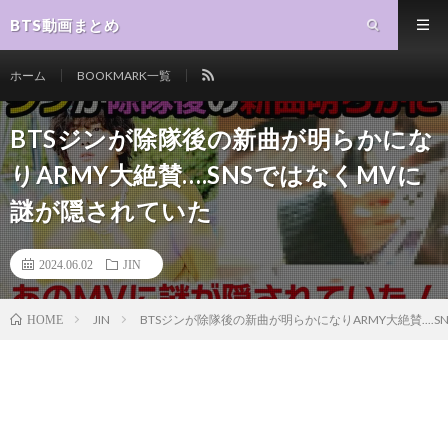
BTS動画まとめ
ホーム
BOOKMARK一覧
BTSジンが除隊後の新曲が明らかにな
りARMY大絶賛….SNSではなくMVに
謎が隠されていた
2024.06.02
JIN
JIN
BTSジンが除隊後の新曲が明らかになりARMY大絶賛....
HOME