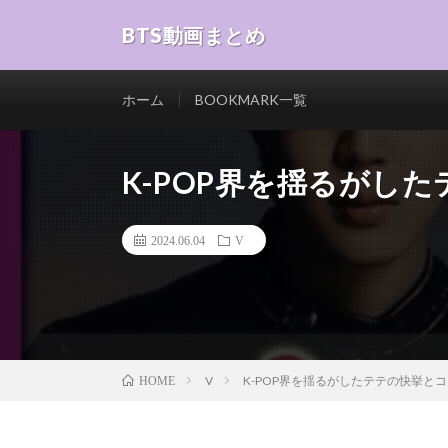
BTS動画まとめ
ホーム
BOOKMARK一覧
K-POP界を揺るがし
2024.06.04
V
V
K-POP界を揺るがしたテテの快挙とコラ
HOME