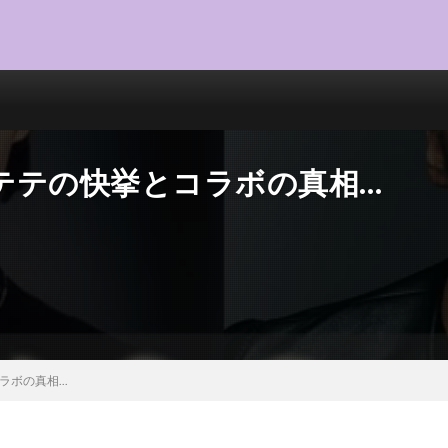
たテテの快挙とコラボの真相…
ボの真相...