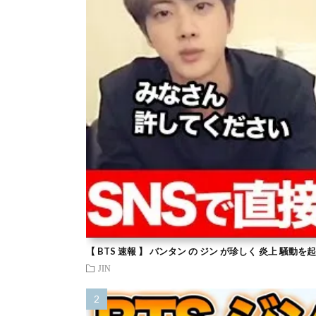
【 BTS 速報 】 バンタン の ジン が珍しく 炎上 騒動
JIN