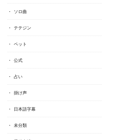
ソロ曲
テテジン
ペット
公式
占い
掛け声
日本語字幕
未分類