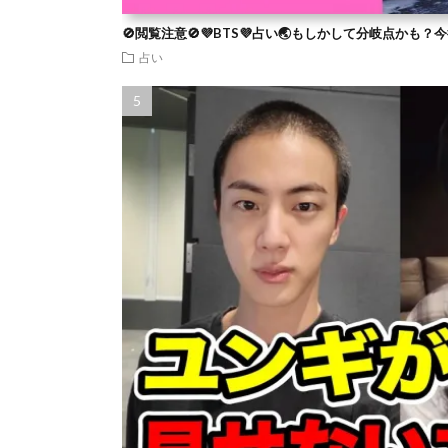
🚫閲覧注意🚫💜BTS💜占い🌏もしかして分岐点かも
占い