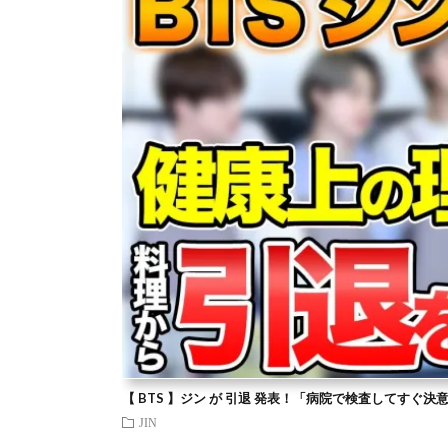
【 BTS 】ジン が 引退 発表！「病院で検査してすぐ決
JIN