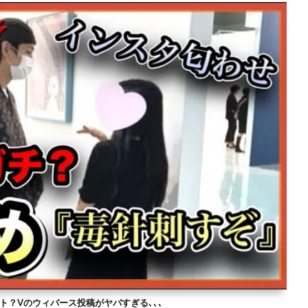
ト？Vのウィバース投稿がヤバすぎる､､､