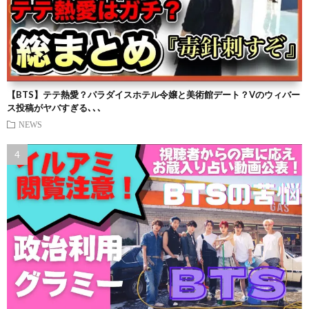
【BTS】テテ熱愛？パラダイスホテル令嬢と美術館デート？Vのウィバー
ス投稿がヤバすぎる､､､
NEWS