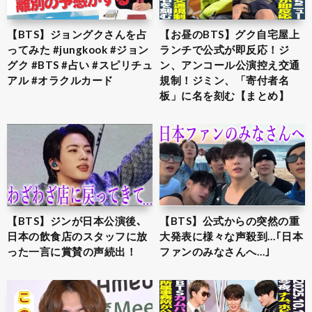
【BTS】ジョングクさんを占
【お昼のBTS】グク自宅屋上
ってみた #jungkook #ジョン
ランチで公式が即反応！ジ
グク #BTS #占い #スピリチュ
ン、アンコール公演控え交通
アル #オラクルカード
規制！ジミン、「寄付者名
板」に名を刻む【まとめ】
【BTS】ジンが日本公演後､
【BTS】公式からの突然の重
日本の飲食店のスタッフに放
大発表に様々な声殺到…｢日本
った一言に賞賛の声続出！
ファンのみなさんへ…｣