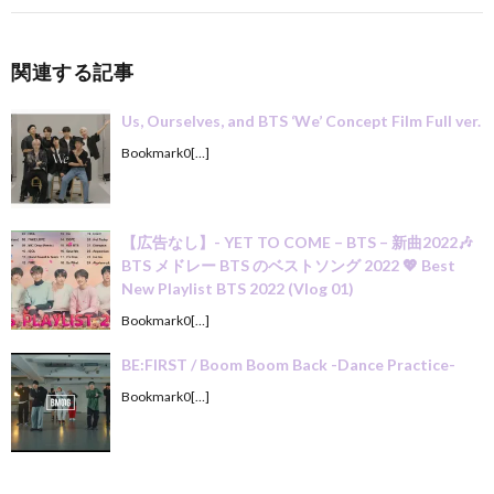
関連する記事
Us, Ourselves, and BTS ‘We’ Concept Film Full ver.
Bookmark0[…]
【広告なし】- YET TO COME – BTS – 新曲2022🎶
BTS メドレー BTS のベストソング 2022 💖 Best
New Playlist BTS 2022 (Vlog 01)
Bookmark0[…]
BE:FIRST / Boom Boom Back -Dance Practice-
Bookmark0[…]