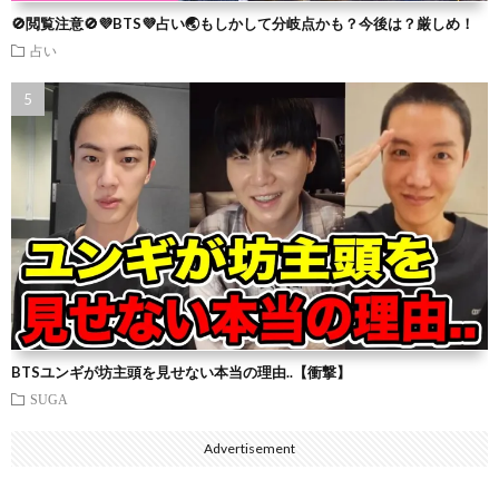
🚫閲覧注意🚫💜BTS💜占い🌏もしかして分岐点かも？今後は？厳しめ！
占い
BTSユンギが坊主頭を見せない本当の理由..【衝撃】
SUGA
Advertisement