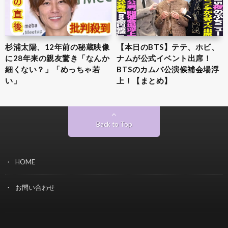
杉浦太陽、12年前の秘蔵映像
【本日のBTS】テテ、ホビ、
に28年来の親友驚き「なんか
ナムが公式イベント出席！
細くない？」「めっちゃ若
BTSのカムバ公演候補会場浮
い」
上！【まとめ】
Back to Top
HOME
お問い合わせ