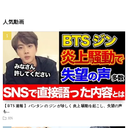
人気動画
【 BTS 速報 】 バンタン の ジン が珍しく 炎上 騒動を起こし、失望の声
も…
JIN