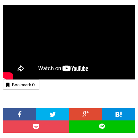
Bookmark
0