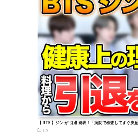
【 BTS 】ジン が 引退 発表！「病院で検査してすぐ決
JIN