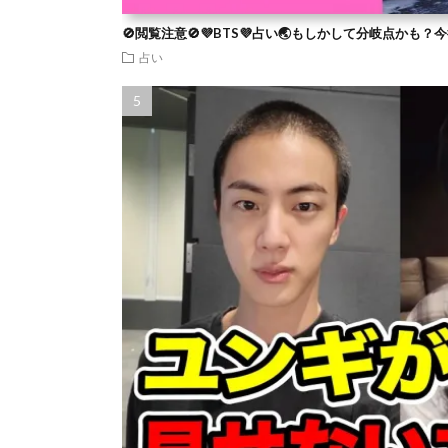
🚫閲覧注意🚫💜BTS💜占い🌏もしかして分岐点かも
占い