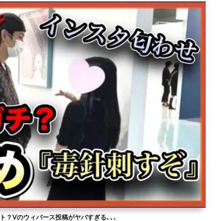
ト？Vのウィバース投稿がヤバすぎる､､､