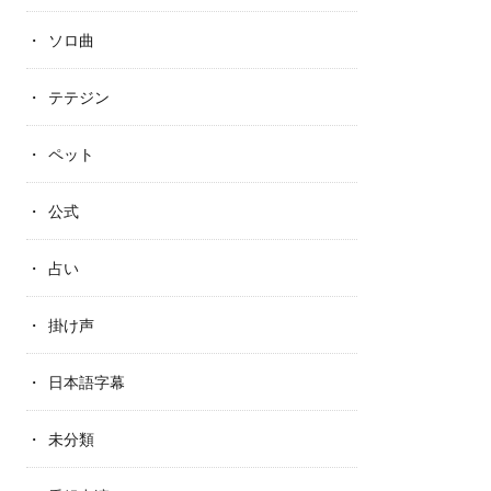
ソロ曲
テテジン
ペット
公式
占い
掛け声
日本語字幕
未分類