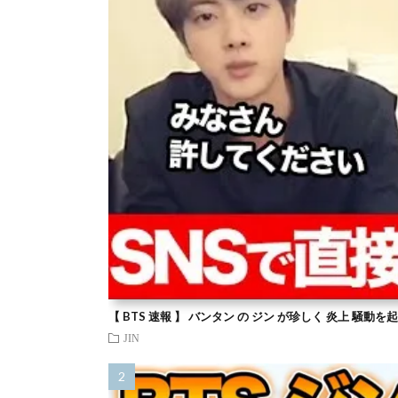
【 BTS 速報 】 バンタン の ジン が珍しく 炎上 騒動
JIN