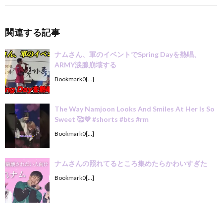
関連する記事
ナムさん、軍のイベントでSpring Dayを熱唱、
ARMY涙腺崩壊する
Bookmark0[…]
The Way Namjoon Looks And Smiles At Her Is So
Sweet 🥰💜 #shorts #bts #rm
Bookmark0[…]
ナムさんの照れてるところ集めたらかわいすぎた
Bookmark0[…]