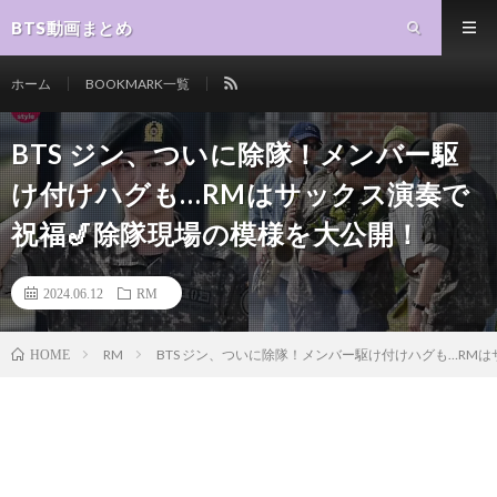
BTS動画まとめ
ホーム
BOOKMARK一覧
BTS ジン、ついに除隊！メンバー駆
け付けハグも…RMはサックス演奏で
祝福🎷除隊現場の模様を大公開！
2024.06.12
RM
RM
BTS ジン、ついに除隊！メンバー駆け付けハグも…RM
HOME