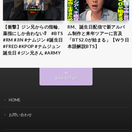
【衝撃】ジン兄からの指輪、
RM、誕生日配信で新アルバ
薬指にしか合わない⁉︎ #BTS
ム制作と来年ツアーに言及
#RM #JIN #ナムジン #誕生日
「BTS2.0が始まる」【Wラ日
#FRED #KPOP #ナムジュン
本語解説BTS】
誕生日 #ジン兄さん #ARMY
Back to Top
HOME
お問い合わせ