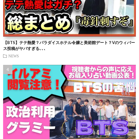
【BTS】テテ熱愛？パラダイスホテル令嬢と美術館デート？Vのウィバー
ス投稿がヤバすぎる､､､
NEWS