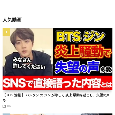
人気動画
【 BTS 速報 】 バンタン の ジン が珍しく 炎上 騒動を起こし、失望の声
も…
JIN