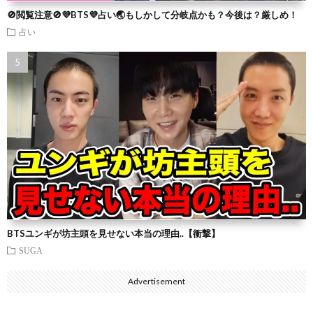
🚫閲覧注意🚫💜BTS💜占い🌏もしかして分岐点かも？今後は？厳しめ！
占い
BTSユンギが坊主頭を見せない本当の理由..【衝撃】
SUGA
Advertisement