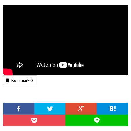
Bookmark
0