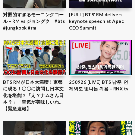
対照的すぎるモーニングコー
[FULL] BTS’ RM delivers
ル – RM vs ジョングク #bts
keynote speech at Apec
#jungkook #rm
CEO Summit
BTS RMが日本大満喫！京都
250926 [LIVE] BTS 남준, 언
に現る！〇〇に訪問し日本文
제봐도 빛나는 귀욤 – RNX tv
化を堪能？「え？ナムさん日
本？」「空気が美味しいわ..」
【緊急速報】