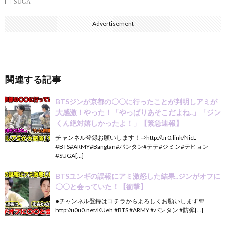
SUGA
Advertisement
関連する記事
BTSジンが京都の〇〇に行ったことが判明しアミが
大感激！やった！「やっぱりあそこだよね..」「ジン
くん絶対嬉しかったよ！」【緊急速報】
チャンネル登録お願いします！⇒http://ur0.link/NicL
#BTS#ARMY#Bangtan#バンタン#テテ#ジミン#テヒョン
#SUGA[…]
BTSユンギの誤報にアミ激怒した結果..ジンがオフに
〇〇と会っていた！【衝撃】
●チャンネル登録はコチラからよろしくお願いします💜
http://u0u0.net/KUeh #BTS #ARMY #バンタン #防弾[…]