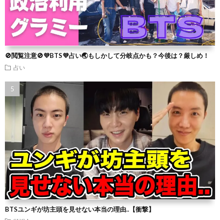
🚫閲覧注意🚫💜BTS💜占い🌏もしかして分岐点かも？今後は？厳しめ！
占い
BTSユンギが坊主頭を見せない本当の理由..【衝撃】