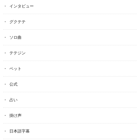
インタビュー
グクテテ
ソロ曲
テテジン
ペット
公式
占い
掛け声
日本語字幕