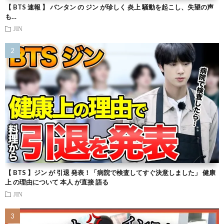
【 BTS 速報 】 バンタン の ジン が珍しく 炎上 騒動を起こし、失望の声
も…
JIN
【 BTS 】ジン が 引退 発表！「病院で検査してすぐ決意しました」 健康
上 の理由について 本人 が直接 語る
JIN