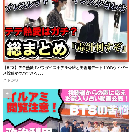
【BTS】テテ熱愛？パラダイスホテル令嬢と美術館デート？Vのウィバー
ス投稿がヤバすぎる､､､
NEWS