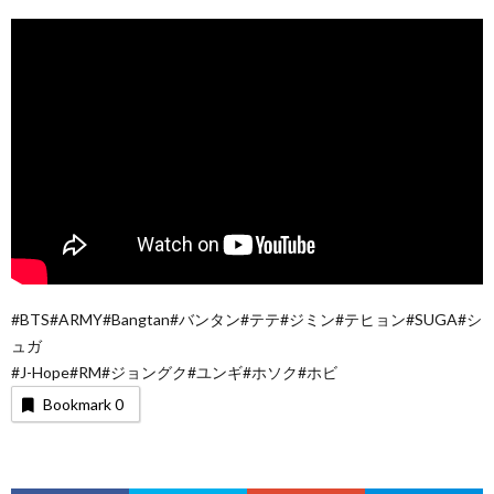
#BTS#ARMY#Bangtan#バンタン#テテ#ジミン#テヒョン#SUGA#シ
ュガ
#J-Hope#RM#ジョングク#ユンギ#ホソク#ホビ
Bookmark
0