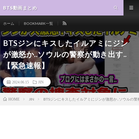
BTS動画まとめ
ホーム
BOOKMARK一覧
BTSジンにキスしたイルアミにジン
が激怒か..ソウルの警察が動き出す..
【緊急速報】
2024.06.15
JIN
JIN
BTSジンにキスしたイルアミにジンが激怒か..ソウルの警
HOME