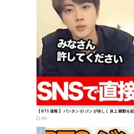
【 BTS 速報 】 バンタン の ジン が珍しく 炎上 騒動
JIN