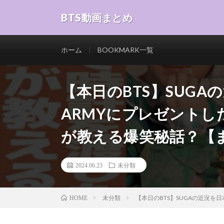
BTS動画まとめ
ホーム
BOOKMARK一覧
【本日のBTS】SUG
ARMYにプレゼント
が教える爆笑秘話？【
2024.06.23
未分類
未分類
【本日のBTS】SUGAの近況
HOME