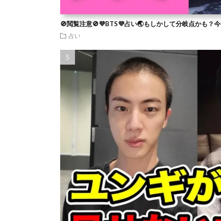
🚫閲覧注意🚫💜BTS💜占い🌏もしかして分岐点かも
占い