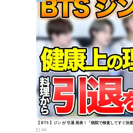
【 BTS 】ジン が 引退 発表！「病院で検査してすぐ決
JIN