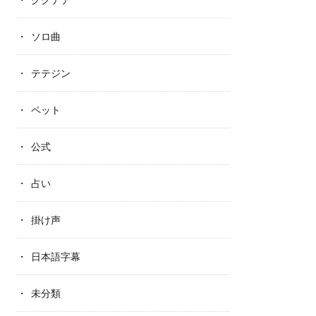
ソロ曲
テテジン
ペット
公式
占い
掛け声
日本語字幕
未分類