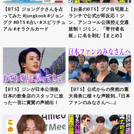
【BTS】ジョングクさんを占
【お昼のBTS】グク自宅屋上
ってみた #jungkook #ジョン
ランチで公式が即反応！ジ
グク #BTS #占い #スピリチュ
ン、アンコール公演控え交通
アル #オラクルカード
規制！ジミン、「寄付者名
板」に名を刻む【まとめ】
【BTS】ジンが日本公演後､
【BTS】公式からの突然の重
日本の飲食店のスタッフに放
大発表に様々な声殺到…｢日本
った一言に賞賛の声続出！
ファンのみなさんへ…｣