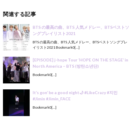
関連する記事
BTS の最高の曲、BTS 人気メドレー、BTSベストソ
ングプレイリスト2021
BTS の最高の曲、BTS 人気メドレー、BTSベストソングプレ
イリスト2021 Bookmark0[…]
[EPISODE] j-hope Tour ‘HOPE ON THE STAGE’ in
North America – BTS (방탄소년단)
Bookmark0[…]
It’s gon’ be a good night🌙 #LikeCrazy #지민
#Jimin #Jimin_FACE
Bookmark0[…]