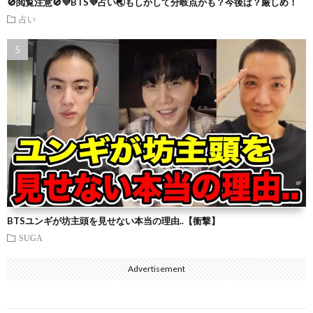
🚫閲覧注意🚫💜BTS💜占い🌏もしかして分岐点かも？今後は？厳しめ！
占い
BTSユンギが坊主頭を見せない本当の理由..【衝撃】
SUGA
Advertisement