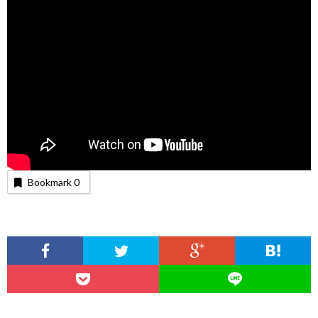
Bookmark
0