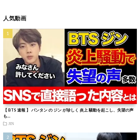
人気動画
【 BTS 速報 】 バンタン の ジン が珍しく 炎上 騒動を起こし、失望の声
も…
JIN